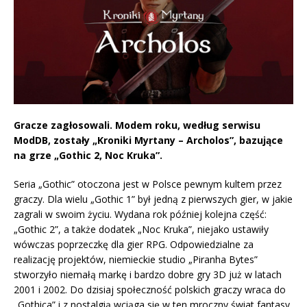
Gracze zagłosowali. Modem roku, według serwisu
ModDB, zostały „Kroniki Myrtany – Archolos”, bazujące
na grze „Gothic 2, Noc Kruka”.
Seria „Gothic” otoczona jest w Polsce pewnym kultem przez
graczy. Dla wielu „Gothic 1” był jedną z pierwszych gier, w jakie
zagrali w swoim życiu. Wydana rok później kolejna część:
„Gothic 2”, a także dodatek „Noc Kruka”, niejako ustawiły
wówczas poprzeczkę dla gier RPG. Odpowiedzialne za
realizację projektów, niemieckie studio „Piranha Bytes”
stworzyło niemałą markę i bardzo dobre gry 3D już w latach
2001 i 2002. Do dzisiaj społeczność polskich graczy wraca do
„Gothica” i z nostalgią wciąga się w ten mroczny świat fantasy.