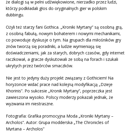
że dialogi są w pełni udźwiękowione, nierzadko przez ludzi,
którzy podkładali głos do oryginalnych gier w polskim
dubbingu.
Ożyli też starzy fani Gothica. „Kroniki Myrtany” są osobną grą,
z osobną fabułą, nowym bohaterem i nowymi mechanikami,
co powoduje dyskusje o tym. Na grupach dla miłośników gry
znów tworzą się poradniki, a ludzie wymieniają się
doświadczeniami, jak za starych, dobrych czasów, gdy internet
raczkował, a gracze dyskutowali ze sobą na forach i szukali
ukrytych przez twórców smaczków.
Nie jest to jedyny duży projekt związany z Gothiciem! Na
horyzoncie widać prace nad kolejną modyfikacją „Dzieje
Khorinis”. Po sukcesie „Kronik Myrtany”, poprzeczka jest
zawieszona wysoko. Polscy moderzy pokazali jednak, że
wyzwania im niestraszne.
Fotografia: Grafika promocyjna Moda „Kroniki Myrtany –
Archolos”. Autor: Grupa modderska „The Chronicles of
Myrtana – Archolos”