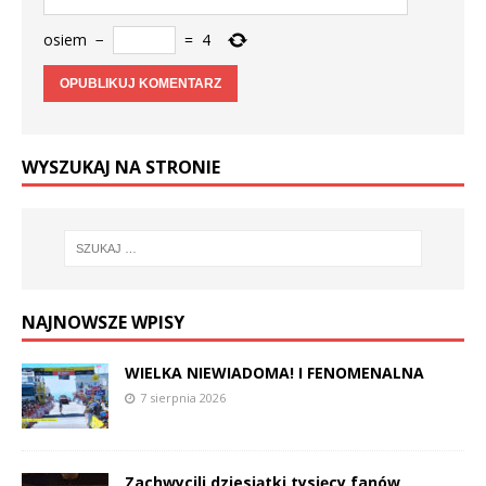
osiem
−
=
4
WYSZUKAJ NA STRONIE
NAJNOWSZE WPISY
WIELKA NIEWIADOMA! I FENOMENALNA
7 sierpnia 2026
Zachwycili dziesiątki tysięcy fanów