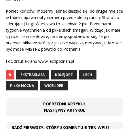
Koniec końców, możemy jednak cieszyć się, bo drugie miejsce
w tabeli napawa optymizmem przed kolejną rundą. Strata do
liderującej Legii Warszawa to zaledwie 2 pkt. Przed nami
tygodnie wytchnienia od piłkarskich zmagań. Widząc jak małe
są różnice w czołówce, możemy spodziewać się, że po
przerwie piłkarze wrócą z jeszcze większą motywacją. Kto wie,
być może MISTRZ powróci do Poznania.
Fot. zrzut ekranu www.lechpoznan.pl
EKSTRAKLASA
KOLEJORZ
LECH
PIŁKA NOŻNA
WICELIDER
POPRZEDNI ARTYKUŁ
NASTĘPNY ARTYKUŁ
BĄDŹ PIERWSZY, KTÓRY SKOMENTUJE TEN WPIS!