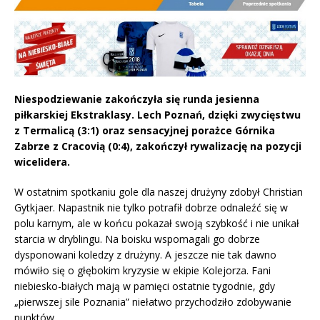
Niespodziewanie zakończyła się runda jesienna
piłkarskiej Ekstraklasy. Lech Poznań, dzięki zwycięstwu
z Termalicą (3:1) oraz sensacyjnej porażce Górnika
Zabrze z Cracovią (0:4), zakończył rywalizację na pozycji
wicelidera.
W ostatnim spotkaniu gole dla naszej drużyny zdobył Christian
Gytkjaer. Napastnik nie tylko potrafił dobrze odnaleźć się w
polu karnym, ale w końcu pokazał swoją szybkość i nie unikał
starcia w dryblingu. Na boisku wspomagali go dobrze
dysponowani koledzy z drużyny. A jeszcze nie tak dawno
mówiło się o głębokim kryzysie w ekipie Kolejorza. Fani
niebiesko-białych mają w pamięci ostatnie tygodnie, gdy
„pierwszej sile Poznania” niełatwo przychodziło zdobywanie
punktów.