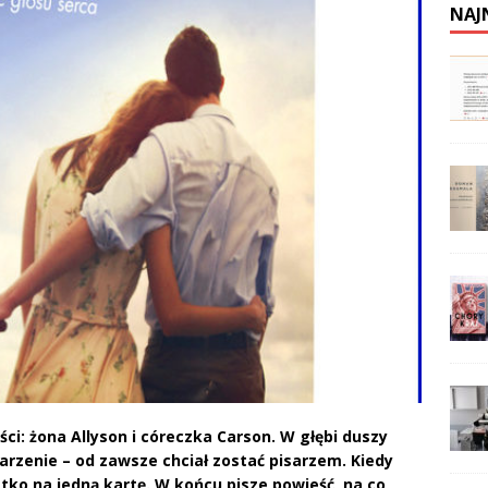
NAJ
ci: żona Allyson i córeczka Carson. W głębi duszy
rzenie – od zawsze chciał zostać pisarzem. Kiedy
stko na jedną kartę. W końcu pisze powieść, na co