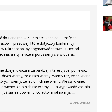
ość do Pana red. AP – śmierć Donalda Rumsfelda
acowni prasowej, które dotyczyły konferencji
i w taki sposób, by pogmatwać sprawę i uciec od
echna, ale tym razem poruszamy się w oparach
 nie dzieje, uważam za bardziej interesujące, ponieważ
których wiemy, że o nich wiemy. Wiemy też, że są znane
tórych wiemy, że nic o nich nie wiemy. Ale są również
nie wiemy, że o nich nie wiemy.” – ta wypowiedź została
i już się nie dowiemy, co autor miał na myśli…
ODPOWIEDZ