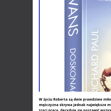
W życiu Roberta są dwie prawdziwe miłoś
mężczyzna skrywa jednak największe ma
traci pracę, decyduje się postawić wszy