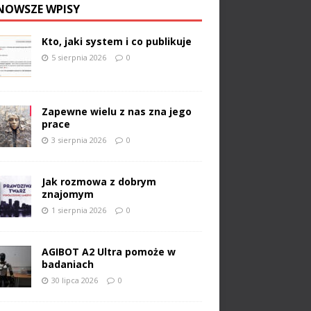
NOWSZE WPISY
Kto, jaki system i co publikuje
5 sierpnia 2026
0
Zapewne wielu z nas zna jego
prace
3 sierpnia 2026
0
Jak rozmowa z dobrym
znajomym
1 sierpnia 2026
0
AGIBOT A2 Ultra pomoże w
badaniach
30 lipca 2026
0