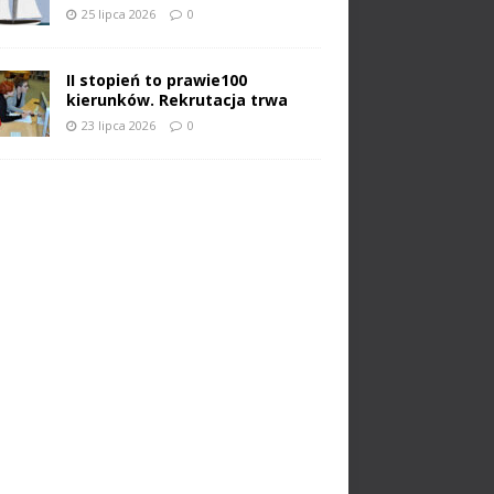
25 lipca 2026
0
II stopień to prawie100
kierunków. Rekrutacja trwa
23 lipca 2026
0