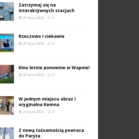
Zatrzymaj się na
interaktywnych stacjach
29 lipca 2026
0
Rzeczowo i ciekawie
29 lipca 2026
0
Kino letnie ponownie w Wapnie!
28 lipca 2026
0
W jednym miejscu obraz i
oryginalna Kemna
26 lipca 2026
0
Z nową tożsamością powraca
do Paryża