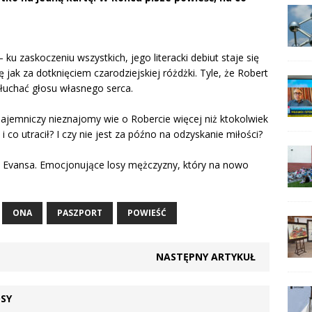
ku zaskoczeniu wszystkich, jego literacki debiut staje się
ę jak za dotknięciem czarodziejskiej różdżki. Tyle, że Robert
słuchać głosu własnego serca.
ajemniczy nieznajomy wie o Robercie więcej niż ktokolwiek
 co utracił?
I czy nie jest za późno na odzyskanie miłości?
a Evansa. Emocjonujące losy mężczyzny, który na nowo
ONA
PASZPORT
POWIEŚĆ
NASTĘPNY ARTYKUŁ
SY