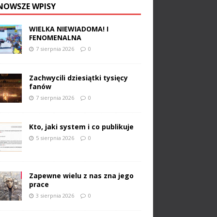
NOWSZE WPISY
WIELKA NIEWIADOMA! I
FENOMENALNA
7 sierpnia 2026
0
Zachwycili dziesiątki tysięcy
fanów
7 sierpnia 2026
0
Kto, jaki system i co publikuje
5 sierpnia 2026
0
Zapewne wielu z nas zna jego
prace
3 sierpnia 2026
0