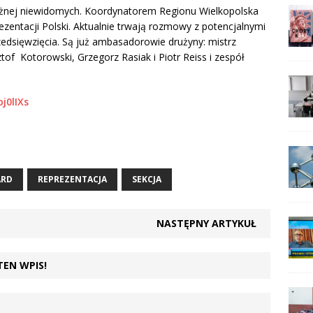
nożnej niewidomych. Koordynatorem Regionu Wielkopolska
ezentacji Polski. Aktualnie trwają rozmowy z potencjalnymi
edsięwzięcia. Są już ambasadorowie drużyny: mistrz
ztof Kotorowski, Grzegorz Rasiak i Piotr Reiss i zespół
j0lIXs
ARD
REPREZENTACJA
SEKCJA
NASTĘPNY ARTYKUŁ
TEN WPIS!