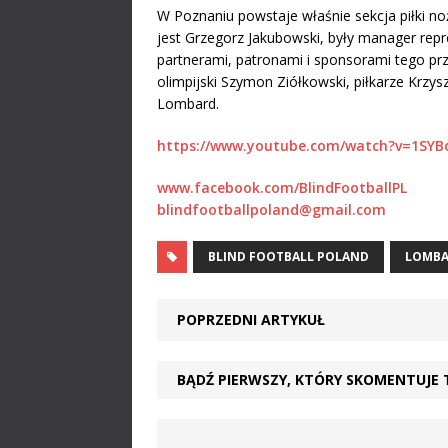
W Poznaniu powstaje właśnie sekcja piłki 
jest Grzegorz Jakubowski, były manager repr
partnerami, patronami i sponsorami tego prz
olimpijski Szymon Ziółkowski, piłkarze Krzys
Lombard.
https://www.youtube.com/watch?v=1SYBo
www.facebook.com/BlindFootballPL
blindfootballpoland@gmail.com
BLIND FOOTBALL POLAND
LOMB
POPRZEDNI ARTYKUŁ
BĄDŹ PIERWSZY, KTÓRY SKOMENTUJE 