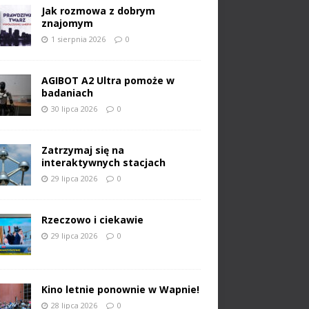
Jak rozmowa z dobrym
znajomym
1 sierpnia 2026
0
AGIBOT A2 Ultra pomoże w
badaniach
30 lipca 2026
0
Zatrzymaj się na
interaktywnych stacjach
29 lipca 2026
0
Rzeczowo i ciekawie
29 lipca 2026
0
Kino letnie ponownie w Wapnie!
28 lipca 2026
0