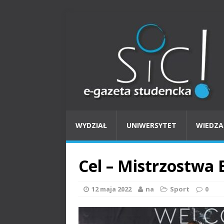
WYDZIAŁ
UNIWERSYTET
WIEDZA
Cel – Mistrzostwa 
12 maja 2022
na
Sport
0