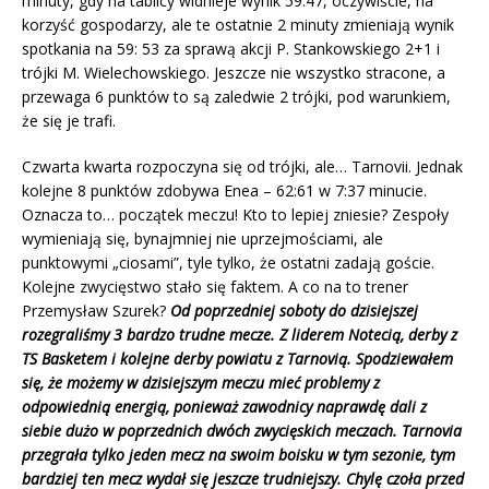
minuty, gdy na tablicy widnieje wynik 59:47, oczywiście, na
korzyść gospodarzy, ale te ostatnie 2 minuty zmieniają wynik
spotkania na 59: 53 za sprawą akcji P. Stankowskiego 2+1 i
trójki M. Wielechowskiego. Jeszcze nie wszystko stracone, a
przewaga 6 punktów to są zaledwie 2 trójki, pod warunkiem,
że się je trafi.
Czwarta kwarta rozpoczyna się od trójki, ale… Tarnovii. Jednak
kolejne 8 punktów zdobywa Enea – 62:61 w 7:37 minucie.
Oznacza to… początek meczu! Kto to lepiej zniesie? Zespoły
wymieniają się, bynajmniej nie uprzejmościami, ale
punktowymi „ciosami”, tyle tylko, że ostatni zadają goście.
Kolejne zwycięstwo stało się faktem. A co na to trener
Przemysław Szurek?
Od poprzedniej soboty do dzisiejszej
rozegraliśmy 3 bardzo trudne mecze. Z liderem Notecią, derby z
TS Basketem i kolejne derby powiatu z Tarnovią. Spodziewałem
się, że możemy w dzisiejszym meczu mieć problemy z
odpowiednią energią, ponieważ zawodnicy naprawdę dali z
siebie dużo w poprzednich dwóch zwycięskich meczach. Tarnovia
przegrała tylko jeden mecz na swoim boisku w tym sezonie, tym
bardziej ten mecz wydał się jeszcze trudniejszy. Chylę czoła przed