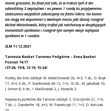
moimi graczami, bo finał jest taki, że w trakcie tych 8 dni
odnieśliśmy 3 zwycięstwa i na pewno 1 rundę ku pozytywnemu
zaskoczeniu wszystkich zakończymy na fotelu lidera. Na koniec
nie mogę nie wspomnieć o świetnym meczu jaki dzisiaj rozegrał
Michał Wielechowski, który trafiał jak natchniony w decydujących
momentach spotkania i rozegrał tym samym swoje najlepsze
spotkanie w 1 rundzie.
2LM 11.12.2021
Tarnovia Basket Tarnowo Podgórne – Enea Basket
Poznań 74:77
/27:26, 19:8, 13:19, 15:24/
Punkty dla Enei zdobyli: M. Wielechowski 26, 4×3, 7 zb., D. Bręk
17, 4×3, 6 zb., P. Stankowski dd 12, 1×3, 10 zb., M. Jakubiak 10,
J. Simon 8, 6 zb., I. Maćkowiak 2, J. Nowicki 2.
Najwięcej punktów dla Tarnovii zdobyli: S. Sroczyński 21, 1×3,
7 zb., L. Danderfer 18, 4×3, W. Pawełczyk 11, 1×3, D. Antczak
10.