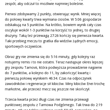
zespół, aby odczuł to możliwie najmniej boleśnie.
Pierwsi zdobywamy 2 punkty, otwierając wynik. Mniej więcej
do połowy kwarty trwa wymiana ciosów. W 5:06 gospodarze
odskakują na 5 punktów. Na krótko, bowiem wynik cały czas
oscyluje wokół 1-3 punktów na korzyść to jednej, to drugiej
drużyny. Taką też przewagą 27:26 kończy się pierwsza kwarta.
Taki przebieg meczu to gratka dla widzów żądnych emocji,
sportowych oczywiście.
Obraz gry nie zmienia się do 5:16 minuty, gdy kolejny raz
notujemy remis i to nie ostatni. Teraz następuje okres lepszej
gry zespołu Tarnovii, która podwyższa prowadzenie najpierw
do 7 punktów, a kolejno do 11, by zakończyć kwartę i
pierwszą połowę wynikiem 46:34. Czas na odpoczynek
zawodników i regeneracje sił kibiców. Miny kibiców Enei trochę
markotne, ale przecież mecz się jeszcze nie skończył.
Trzecia kwarta przez długi czas nie zmienia przewagi
punktowej zespołu z Tarnowa Podgórnego. Tak trwa do 2:19