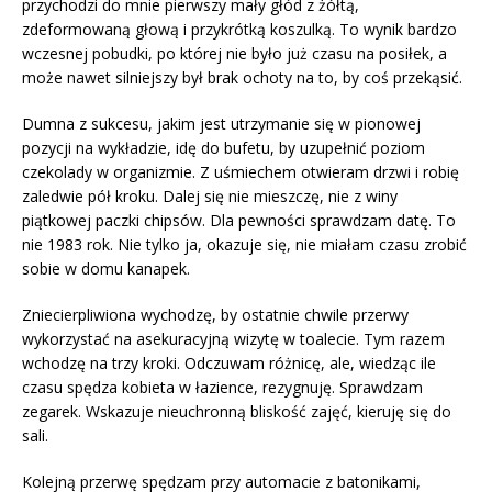
przychodzi do mnie pierwszy mały głód z żółtą,
zdeformowaną głową i przykrótką koszulką. To wynik bardzo
wczesnej pobudki, po której nie było już czasu na posiłek, a
może nawet silniejszy był brak ochoty na to, by coś przekąsić.
Dumna z sukcesu, jakim jest utrzymanie się w pionowej
pozycji na wykładzie, idę do bufetu, by uzupełnić poziom
czekolady w organizmie. Z uśmiechem otwieram drzwi i robię
zaledwie pół kroku. Dalej się nie mieszczę, nie z winy
piątkowej paczki chipsów. Dla pewności sprawdzam datę. To
nie 1983 rok. Nie tylko ja, okazuje się, nie miałam czasu zrobić
sobie w domu kanapek.
Zniecierpliwiona wychodzę, by ostatnie chwile przerwy
wykorzystać na asekuracyjną wizytę w toalecie. Tym razem
wchodzę na trzy kroki. Odczuwam różnicę, ale, wiedząc ile
czasu spędza kobieta w łazience, rezygnuję. Sprawdzam
zegarek. Wskazuje nieuchronną bliskość zajęć, kieruję się do
sali.
Kolejną przerwę spędzam przy automacie z batonikami,