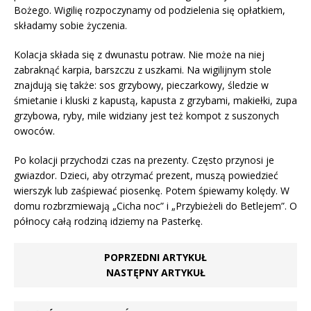
Bożego. Wigilię rozpoczynamy od podzielenia się opłatkiem,
składamy sobie życzenia.
Kolacja składa się z dwunastu potraw. Nie może na niej
zabraknąć karpia, barszczu z uszkami. Na wigilijnym stole
znajdują się także: sos grzybowy, pieczarkowy, śledzie w
śmietanie i kluski z kapustą, kapusta z grzybami, makiełki, zupa
grzybowa, ryby, mile widziany jest też kompot z suszonych
owoców.
Po kolacji przychodzi czas na prezenty. Często przynosi je
gwiazdor. Dzieci, aby otrzymać prezent, muszą powiedzieć
wierszyk lub zaśpiewać piosenkę. Potem śpiewamy kolędy. W
domu rozbrzmiewają „Cicha noc” i „Przybieżeli do Betlejem”. O
północy całą rodziną idziemy na Pasterkę.
POPRZEDNI ARTYKUŁ
NASTĘPNY ARTYKUŁ