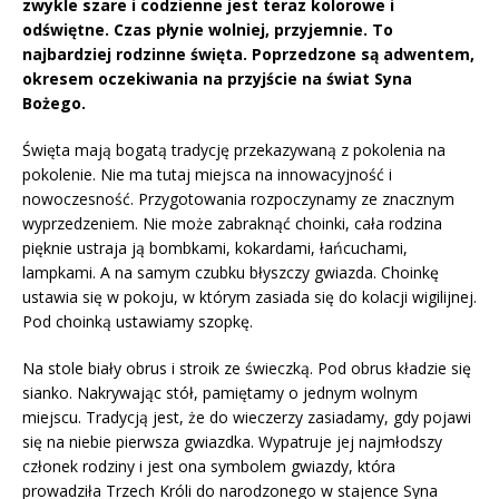
zwykle szare i codzienne jest teraz kolorowe i
odświętne. Czas płynie wolniej, przyjemnie. To
najbardziej rodzinne święta. Poprzedzone są adwentem,
okresem oczekiwania na przyjście na świat Syna
Bożego.
Święta mają bogatą tradycję przekazywaną z pokolenia na
pokolenie. Nie ma tutaj miejsca na innowacyjność i
nowoczesność. Przygotowania rozpoczynamy ze znacznym
wyprzedzeniem. Nie może zabraknąć choinki, cała rodzina
pięknie ustraja ją bombkami, kokardami, łańcuchami,
lampkami. A na samym czubku błyszczy gwiazda. Choinkę
ustawia się w pokoju, w którym zasiada się do kolacji wigilijnej.
Pod choinką ustawiamy szopkę.
Na stole biały obrus i stroik ze świeczką. Pod obrus kładzie się
sianko. Nakrywając stół, pamiętamy o jednym wolnym
miejscu. Tradycją jest, że do wieczerzy zasiadamy, gdy pojawi
się na niebie pierwsza gwiazdka. Wypatruje jej najmłodszy
członek rodziny i jest ona symbolem gwiazdy, która
prowadziła Trzech Króli do narodzonego w stajence Syna