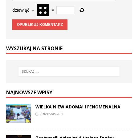
dziewięć
−
=
WYSZUKAJ NA STRONIE
NAJNOWSZE WPISY
WIELKA NIEWIADOMA! I FENOMENALNA
7 sierpnia 2026
Zachwycili dziesiątki tysięcy fanów