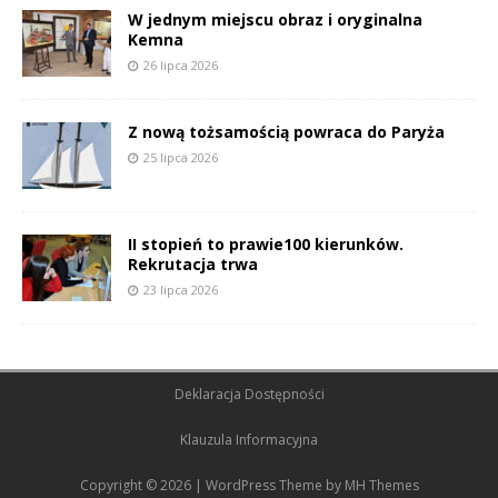
W jednym miejscu obraz i oryginalna
Kemna
26 lipca 2026
Z nową tożsamością powraca do Paryża
25 lipca 2026
II stopień to prawie100 kierunków.
Rekrutacja trwa
23 lipca 2026
Deklaracja Dostępności
Klauzula Informacyjna
Copyright © 2026 | WordPress Theme by
MH Themes