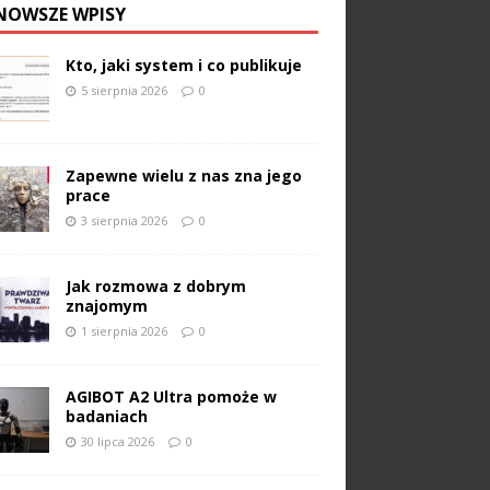
NOWSZE WPISY
Kto, jaki system i co publikuje
5 sierpnia 2026
0
Zapewne wielu z nas zna jego
prace
3 sierpnia 2026
0
Jak rozmowa z dobrym
znajomym
1 sierpnia 2026
0
AGIBOT A2 Ultra pomoże w
badaniach
30 lipca 2026
0