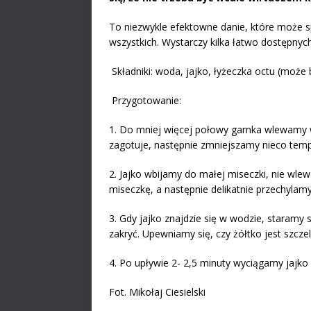
To niezwykle efektowne danie, które może s
wszystkich. Wystarczy kilka łatwo dostępnych
Składniki: woda, jajko, łyżeczka octu (może b
Przygotowanie:
1. Do mniej więcej połowy garnka wlewamy 
zagotuje, następnie zmniejszamy nieco temper
2. Jajko wbijamy do małej miseczki, nie wl
miseczkę, a następnie delikatnie przechylam
3. Gdy jajko znajdzie się w wodzie, staramy si
zakryć. Upewniamy się, czy żółtko jest szcze
4. Po upływie 2- 2,5 minuty wyciągamy jajko
Fot. Mikołaj Ciesielski