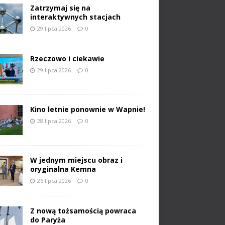
Zatrzymaj się na
interaktywnych stacjach
29 lipca 2026
0
Rzeczowo i ciekawie
29 lipca 2026
0
Kino letnie ponownie w Wapnie!
28 lipca 2026
0
W jednym miejscu obraz i
oryginalna Kemna
26 lipca 2026
0
Z nową tożsamością powraca
do Paryża