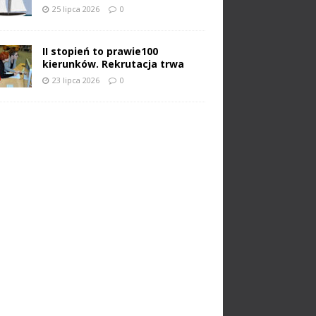
25 lipca 2026
0
II stopień to prawie100
kierunków. Rekrutacja trwa
23 lipca 2026
0