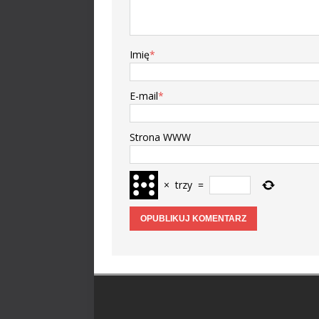
Imię
*
E-mail
*
Strona WWW
×
trzy
=