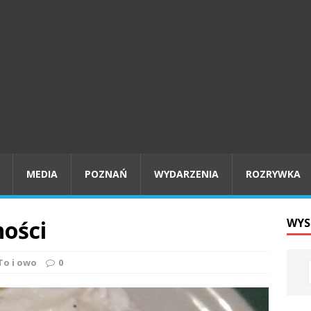
MEDIA
POZNAŃ
WYDARZENIA
ROZRYWKA
ności
WYS
To i owo
0