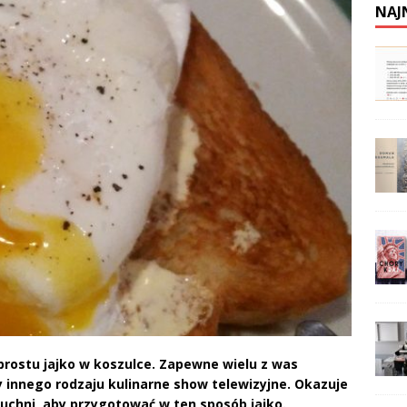
NAJ
prostu jajko w koszulce. Zapewne wielu z was
zy innego rodzaju kulinarne show telewizyjne. Okazuje
kuchni, aby przygotować w ten sposób jajko.