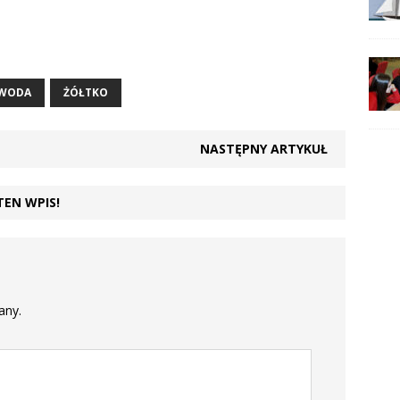
WODA
ŻÓŁTKO
NASTĘPNY ARTYKUŁ
TEN WPIS!
any.