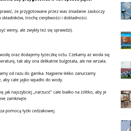
prawić, że przygotowane przez was śniadanie zaskoczy
 składników, trochę cierpliwości i dokładności.
yć winny, ale zwykły też się sprawdzi).
wodę oraz dodajemy łyżeczkę octu. Czekamy aż woda się
aturę, tak aby ona delikatnie bulgotała, ale nie wrzała.
ewamy od razu do garnka. Najpierw lekko zanurzamy
y, aby całe jajko wpadło do wody.
ę jak najszybciej „narzucić” całe białko na żółtko, aby je
lnie zamknięte.
 za pomocą łyżki cedzakowej.