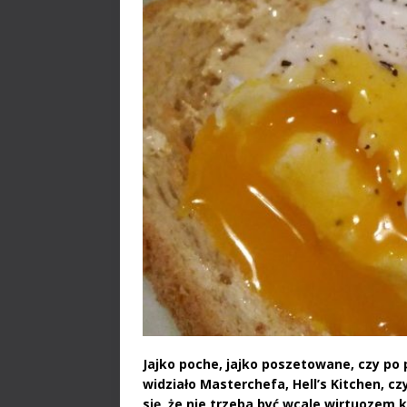
Jajko poche, jajko poszetowane, czy po 
widziało Masterchefa, Hell’s Kitchen, c
się, że nie trzeba być wcale wirtuozem 