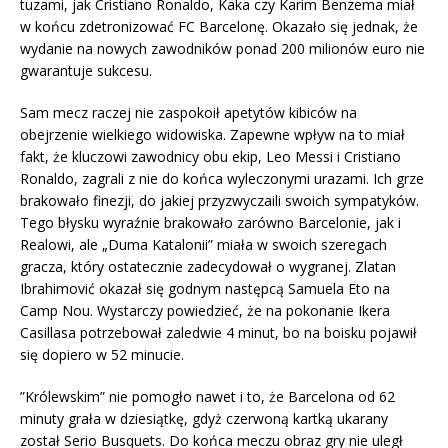
tuzami, jak Cristiano Ronaldo, Kaka czy Karim Benzema miał
w końcu zdetronizować FC Barcelonę. Okazało się jednak, że
wydanie na nowych zawodników ponad 200 milionów euro nie
gwarantuje sukcesu.
Sam mecz raczej nie zaspokoił apetytów kibiców na
obejrzenie wielkiego widowiska. Zapewne wpływ na to miał
fakt, że kluczowi zawodnicy obu ekip, Leo Messi i Cristiano
Ronaldo, zagrali z nie do końca wyleczonymi urazami. Ich grze
brakowało finezji, do jakiej przyzwyczaili swoich sympatyków.
Tego błysku wyraźnie brakowało zarówno Barcelonie, jak i
Realowi, ale „Duma Katalonii” miała w swoich szeregach
gracza, który ostatecznie zadecydował o wygranej. Zlatan
Ibrahimović okazał się godnym następcą Samuela Eto na
Camp Nou. Wystarczy powiedzieć, że na pokonanie Ikera
Casillasa potrzebował zaledwie 4 minut, bo na boisku pojawił
się dopiero w 52 minucie.
”Królewskim” nie pomogło nawet i to, że Barcelona od 62
minuty grała w dziesiątkę, gdyż czerwoną kartką ukarany
został Serio Busquets. Do końca meczu obraz gry nie uległ