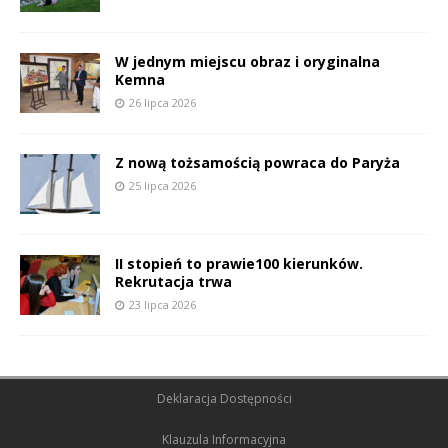
W jednym miejscu obraz i oryginalna
Kemna
26 lipca 2026
Z nową tożsamością powraca do Paryża
25 lipca 2026
II stopień to prawie100 kierunków.
Rekrutacja trwa
23 lipca 2026
Deklaracja Dostępności
Klauzula Informacyjna