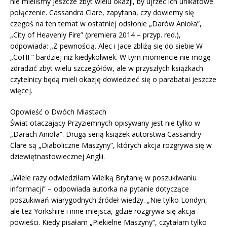
nie mieliśmy jeszcze zbyt wielu okazji, by ujrzeć ich unikatowe
połączenie. Cassandra Clare, zapytana, czy dowiemy się
czegoś na ten temat w ostatniej odsłonie „Darów Anioła”,
„City of Heavenly Fire” (premiera 2014 – przyp. red.),
odpowiada: „Z pewnością. Alec i Jace zbliżą się do siebie W
„CoHF” bardziej niż kiedykolwiek. W tym momencie nie mogę
zdradzić zbyt wielu szczegółów, ale w przyszłych książkach
czytelnicy będą mieli okazję dowiedzieć się o parabatai jeszcze
więcej.
Opowieść o Dwóch Miastach
Świat otaczający Przyziemnych opisywany jest nie tylko w
„Darach Anioła”. Drugą serią książek autorstwa Cassandry
Clare są „Diaboliczne Maszyny”, których akcja rozgrywa się w
dziewiętnastowiecznej Anglii.
„Wiele razy odwiedziłam Wielką Brytanię w poszukiwaniu
informacji” – odpowiada autorka na pytanie dotyczące
poszukiwań wiarygodnych źródeł wiedzy. „Nie tylko Londyn,
ale też Yorkshire i inne miejsca, gdzie rozgrywa się akcja
powieści. Kiedy pisałam „Piekielne Maszyny”, czytałam tylko