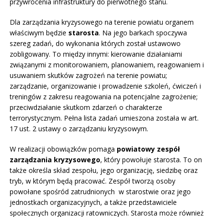
przywrócenia infrastruktury do pierwotnego stanu.
Dla zarządzania kryzysowego na terenie powiatu organem
właściwym będzie
starosta
. Na jego barkach spoczywa
szereg zadań, do wykonania których został ustawowo
zobligowany. To między innymi: kierowanie działaniami
związanymi z monitorowaniem, planowaniem, reagowaniem i
usuwaniem skutków zagrożeń na terenie powiatu;
zarządzanie, organizowanie i prowadzenie szkoleń, ćwiczeń i
treningów z zakresu reagowania na potencjalne zagrożenie;
przeciwdziałanie skutkom zdarzeń o charakterze
terrorystycznym. Pełna lista zadań umieszona została w art.
17 ust. 2 ustawy o zarządzaniu kryzysowym.
W realizacji obowiązków pomaga
powiatowy zespół
zarządzania kryzysowego
, który powołuje starosta. To on
także określa skład zespołu, jego organizację, siedzibę oraz
tryb, w którym będą pracować. Zespół tworzą osoby
powołane spośród zatrudnionych w starostwie oraz jego
jednostkach organizacyjnych, a także przedstawiciele
społecznych organizacji ratowniczych. Starosta może również