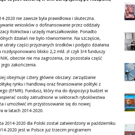
4-2020 nie zawsze była prawidłowa i skuteczna.
rywanie wniosków o dofinansowanie przez oddziały
izacji Rolnictwa i urzędy marszałkowskie. Ponadto
ólnych działań nie było równomierne. Na szczęście,
utraty części przyznanych środków i podjęto działania
rozdysponowano blisko 2,2 mld. zł czyli 3/4 funduszy
NIK, obecnie nie ma zagrożenia, że pozostała część
 jego zakończenia.
iej obejmuje cztery główne obszary: zarządzanie
tykę rynku i handlową oraz finansowanie polityki z
ego (EFMR). Fundusz, który ma do dyspozycji budżet w
 wspierać osoby zatrudnione w sektorach rybołówstwa
ża i umożliwić im przystosowanie się do nowej
a w latach 2014-2020.
a 2014-2020 dla Polski został zatwierdzony w październiku
14-2020 jest w Polsce już trzecim programem