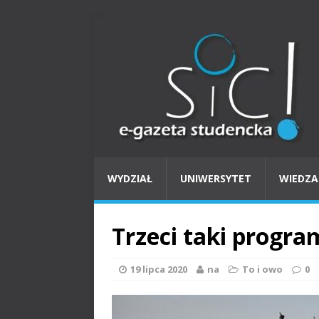
WYDZIAŁ
UNIWERSYTET
WIEDZA
Trzeci taki progra
19 lipca 2020
na
To i owo
0