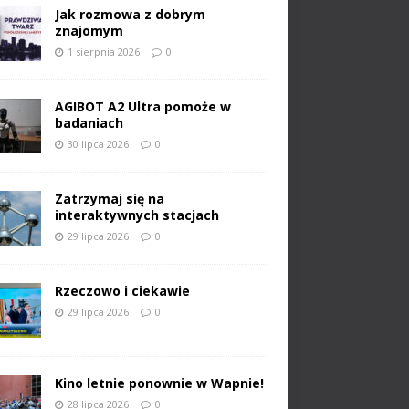
Jak rozmowa z dobrym
znajomym
1 sierpnia 2026
0
AGIBOT A2 Ultra pomoże w
badaniach
30 lipca 2026
0
Zatrzymaj się na
interaktywnych stacjach
29 lipca 2026
0
Rzeczowo i ciekawie
29 lipca 2026
0
Kino letnie ponownie w Wapnie!
28 lipca 2026
0