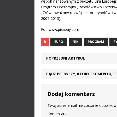
współfinansowanym z budżetu Unii Europejs
Program Operacyjny „Rybołówstwo i przetw
„Zrównoważony rozwój sektora rybołówstwa
2007-2013).
Fot. www.pixabay.com
EURO
NIK
PROGRAM
R
POPRZEDNI ARTYKUŁ
BĄDŹ PIERWSZY, KTÓRY SKOMENTUJE 
Dodaj komentarz
Twój adres email nie zostanie opublikow
Komentarz