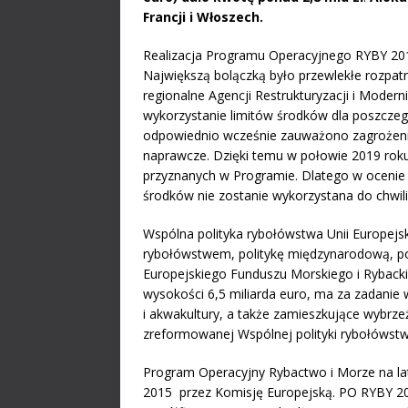
Francji i Włoszech.
Realizacja Programu Operacyjnego RYBY 201
Największą bolączką było przewlekłe rozpat
regionalne Agencji Restrukturyzacji i Modern
wykorzystanie limitów środków dla poszczeg
odpowiednio wcześnie zauważono zagrożenie 
naprawcze. Dzięki temu w połowie 2019 roku 
przyznanych w Programie. Dlatego w ocenie 
środków nie zostanie wykorzystana do chwili
Wspólna polityka rybołówstwa Unii Europejsk
rybołówstwem, politykę międzynarodową, poli
Europejskiego Funduszu Morskiego i Rybacki
wysokości 6,5 miliarda euro, ma za zadanie
i akwakultury, a także zamieszkujące wybrze
zreformowanej Wspólnej polityki rybołówstw
Program Operacyjny Rybactwo i Morze na lat
2015 przez Komisję Europejską. PO RYBY 20