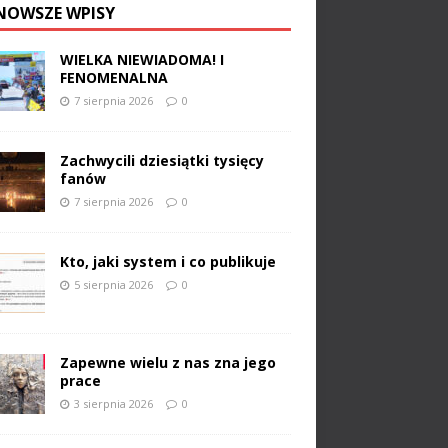
NOWSZE WPISY
WIELKA NIEWIADOMA! I
FENOMENALNA
7 sierpnia 2026
0
Zachwycili dziesiątki tysięcy
fanów
7 sierpnia 2026
0
Kto, jaki system i co publikuje
5 sierpnia 2026
0
Zapewne wielu z nas zna jego
prace
3 sierpnia 2026
0