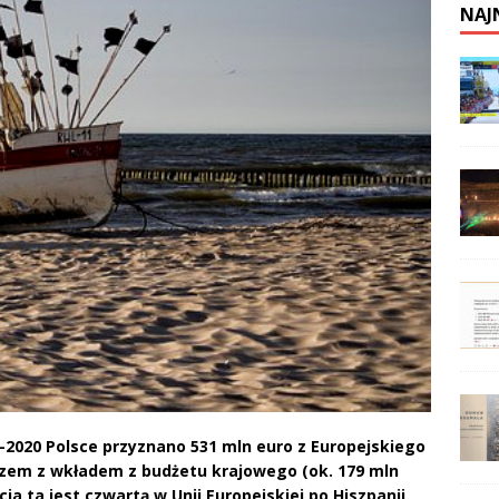
NAJ
2020 Polsce przyznano 531 mln euro z Europejskiego
azem z wkładem z budżetu krajowego (ok. 179 mln
cja ta jest czwartą w Unii Europejskiej po Hiszpanii,