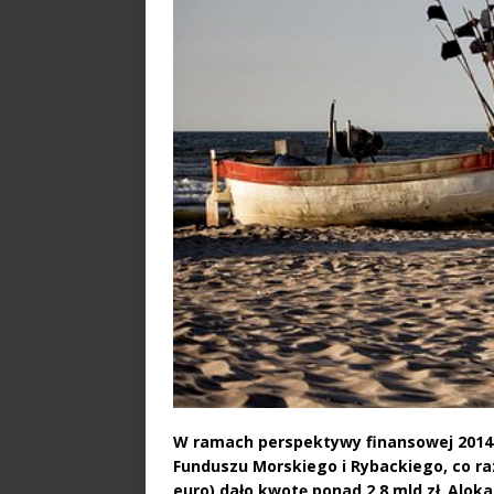
W ramach perspektywy finansowej 2014-
Funduszu Morskiego i Rybackiego, co r
euro) dało kwotę ponad 2,8 mld zł
.
Aloka