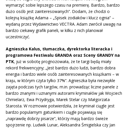
wymarzyć sobie lepszego czasu na premierę. Bardzo, bardzo
dużo osób jest zainteresowanych”. Dodam, że chodzi o
kolejną książkę Adama – „Spisek zodiaków i klucz ognia” –
wydaną przez Wydawnictwo VECTRA. Adam zwrócił uwagę na
bardzo ciekawy grafik paneli, w kilku z nich planował
uczestniczyć.
Agnieszka Kalus, tłumaczka, dyrektorka literacka i
programowa Festiwalu GRANDA oraz Sceny GRANDY na
PTK
, już w sobotę prognozowała, że te targi będą miały
rekord frekwencyjny; „Jest bardzo dużo ludzi, bardzo dobra
energia i bardzo wiele osób zainteresowanych książkami – w
kraju, w którym czyta tylko 37%”. Agnieszka była niezwykle
zajęta podczas tych targów, m.in. prowadząc liczne panele z
bardzo znanymi i uznanymi autorami kryminałów jak Wojciech
Chmielarz, Ewa Przydryga, Marek Stelar czy Małgorzata
Starosta. W rozmowie potwierdziła, że kryminał ciągle jest
bardzo popularnym gatunkiem i ciągle pojawiają się
„naprawdę dobrzy pisarze”, którzy mają bardzo świeże
spojrzenie np. Ludwik Lunar, Aleksandra Śmigielska czy Jan