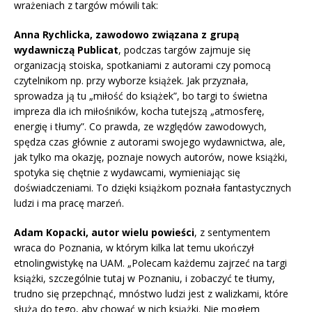
wrażeniach z targów mówili tak:
Anna Rychlicka, zawodowo związana z grupą
wydawniczą Publicat
, podczas targów zajmuje się
organizacją stoiska, spotkaniami z autorami czy pomocą
czytelnikom np. przy wyborze książek. Jak przyznała,
sprowadza ją tu „miłość do książek”, bo targi to świetna
impreza dla ich miłośników, kocha tutejszą „atmosferę,
energię i tłumy”. Co prawda, ze względów zawodowych,
spędza czas głównie z autorami swojego wydawnictwa, ale,
jak tylko ma okazję, poznaje nowych autorów, nowe książki,
spotyka się chętnie z wydawcami, wymieniając się
doświadczeniami. To dzięki książkom poznała fantastycznych
ludzi i ma pracę marzeń.
Adam Kopacki, autor wielu powieści
, z sentymentem
wraca do Poznania, w którym kilka lat temu ukończył
etnolingwistykę na UAM. „Polecam każdemu zajrzeć na targi
książki, szczególnie tutaj w Poznaniu, i zobaczyć te tłumy,
trudno się przepchnąć, mnóstwo ludzi jest z walizkami, które
służą do tego, aby chować w nich książki. Nie mogłem