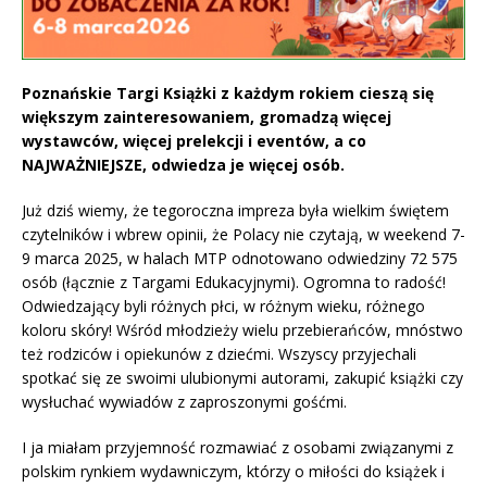
Poznańskie Targi Książki z każdym rokiem cieszą się
większym zainteresowaniem, gromadzą więcej
wystawców, więcej prelekcji i eventów, a co
NAJWAŻNIEJSZE, odwiedza je więcej osób.
Już dziś wiemy, że tegoroczna impreza była wielkim świętem
czytelników i wbrew opinii, że Polacy nie czytają, w weekend 7-
9 marca 2025, w halach MTP odnotowano odwiedziny 72 575
osób (łącznie z Targami Edukacyjnymi). Ogromna to radość!
Odwiedzający byli różnych płci, w różnym wieku, różnego
koloru skóry! Wśród młodzieży wielu przebierańców, mnóstwo
też rodziców i opiekunów z dziećmi. Wszyscy przyjechali
spotkać się ze swoimi ulubionymi autorami, zakupić książki czy
wysłuchać wywiadów z zaproszonymi gośćmi.
I ja miałam przyjemność rozmawiać z osobami związanymi z
polskim rynkiem wydawniczym, którzy o miłości do książek i