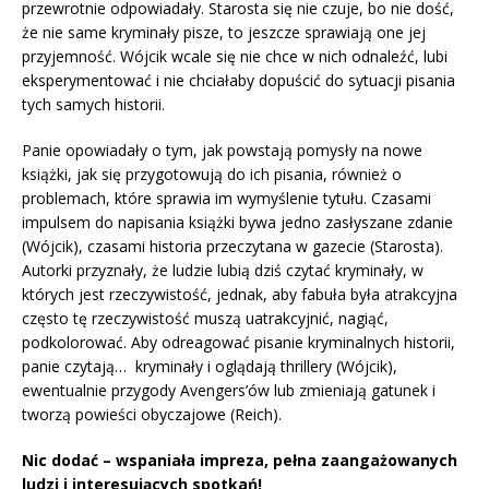
przewrotnie odpowiadały. Starosta się nie czuje, bo nie dość,
że nie same kryminały pisze, to jeszcze sprawiają one jej
przyjemność. Wójcik wcale się nie chce w nich odnaleźć, lubi
eksperymentować i nie chciałaby dopuścić do sytuacji pisania
tych samych historii.
Panie opowiadały o tym, jak powstają pomysły na nowe
książki, jak się przygotowują do ich pisania, również o
problemach, które sprawia im wymyślenie tytułu. Czasami
impulsem do napisania książki bywa jedno zasłyszane zdanie
(Wójcik), czasami historia przeczytana w gazecie (Starosta).
Autorki przyznały, że ludzie lubią dziś czytać kryminały, w
których jest rzeczywistość, jednak, aby fabuła była atrakcyjna
często tę rzeczywistość muszą uatrakcyjnić, nagiąć,
podkolorować. Aby odreagować pisanie kryminalnych historii,
panie czytają… kryminały i oglądają thrillery (Wójcik),
ewentualnie przygody Avengers’ów lub zmieniają gatunek i
tworzą powieści obyczajowe (Reich).
Nic dodać – wspaniała impreza, pełna zaangażowanych
ludzi i interesujących spotkań!