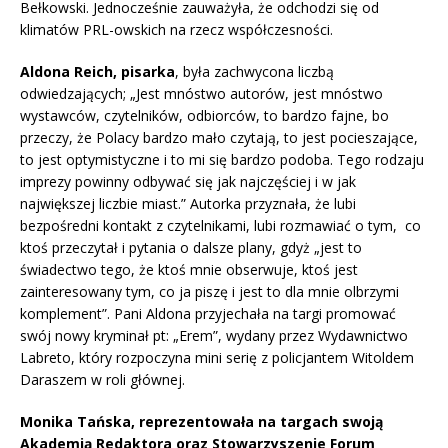
Bełkowski. Jednocześnie zauważyła, że odchodzi się od
klimatów PRL-owskich na rzecz współczesności.
Aldona Reich, pisarka
, była zachwycona liczbą
odwiedzających; „Jest mnóstwo autorów, jest mnóstwo
wystawców, czytelników, odbiorców, to bardzo fajne, bo
przeczy, że Polacy bardzo mało czytają, to jest pocieszające,
to jest optymistyczne i to mi się bardzo podoba. Tego rodzaju
imprezy powinny odbywać się jak najczęściej i w jak
największej liczbie miast.” Autorka przyznała, że lubi
bezpośredni kontakt z czytelnikami, lubi rozmawiać o tym, co
ktoś przeczytał i pytania o dalsze plany, gdyż „jest to
świadectwo tego, że ktoś mnie obserwuje, ktoś jest
zainteresowany tym, co ja piszę i jest to dla mnie olbrzymi
komplement”. Pani Aldona przyjechała na targi promować
swój nowy kryminał pt: „Erem”, wydany przez Wydawnictwo
Labreto, który rozpoczyna mini serię z policjantem Witoldem
Daraszem w roli głównej.
Monika Tańska, reprezentowała na targach swoją
Akademią Redaktora oraz Stowarzyszenie Forum