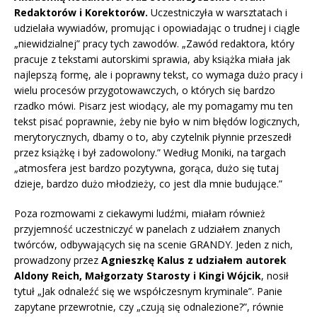
Redaktorów i Korektorów.
Uczestniczyła w warsztatach i
udzielała wywiadów, promując i opowiadając o trudnej i ciągle
„niewidzialnej” pracy tych zawodów. „Zawód redaktora, który
pracuje z tekstami autorskimi sprawia, aby książka miała jak
najlepszą formę, ale i poprawny tekst, co wymaga dużo pracy i
wielu procesów przygotowawczych, o których się bardzo
rzadko mówi. Pisarz jest wiodący, ale my pomagamy mu ten
tekst pisać poprawnie, żeby nie było w nim błędów logicznych,
merytorycznych, dbamy o to, aby czytelnik płynnie przeszedł
przez książkę i był zadowolony.” Według Moniki, na targach
„atmosfera jest bardzo pozytywna, gorąca, dużo się tutaj
dzieje, bardzo dużo młodzieży, co jest dla mnie budujące.”
Poza rozmowami z ciekawymi ludźmi, miałam również
przyjemność uczestniczyć w panelach z udziałem znanych
twórców, odbywających się na scenie GRANDY. Jeden z nich,
prowadzony przez
Agnieszkę Kalus z udziałem autorek
Aldony Reich, Małgorzaty Starosty i Kingi Wójcik
, nosił
tytuł „Jak odnaleźć się we współczesnym kryminale”. Panie
zapytane przewrotnie, czy „czują się odnalezione?”, równie