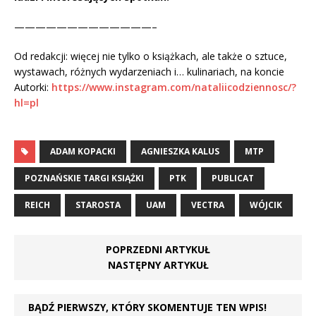
—————————————–
Od redakcji: więcej nie tylko o książkach, ale także o sztuce,
wystawach, różnych wydarzeniach i… kulinariach, na koncie
Autorki:
https://www.instagram.com/nataliicodziennosc/?
hl=pl
ADAM KOPACKI
AGNIESZKA KALUS
MTP
POZNAŃSKIE TARGI KSIĄŻKI
PTK
PUBLICAT
REICH
STAROSTA
UAM
VECTRA
WÓJCIK
POPRZEDNI ARTYKUŁ
NASTĘPNY ARTYKUŁ
BĄDŹ PIERWSZY, KTÓRY SKOMENTUJE TEN WPIS!