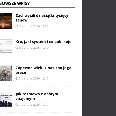
NOWSZE WPISY
Zachwycili dziesiątki tysięcy
fanów
7 sierpnia 2026
0
Kto, jaki system i co publikuje
5 sierpnia 2026
0
Zapewne wielu z nas zna jego
prace
3 sierpnia 2026
0
Jak rozmowa z dobrym
znajomym
1 sierpnia 2026
0