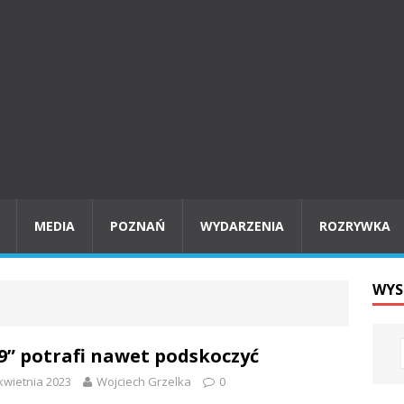
MEDIA
POZNAŃ
WYDARZENIA
ROZRYWKA
WYS
9” potrafi nawet podskoczyć
kwietnia 2023
Wojciech Grzelka
0