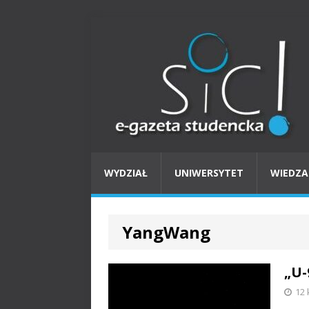
WYDZIAŁ
UNIWERSYTET
WIEDZA
YangWang
„U-
12 