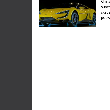
Chińs
super
skacz
podw