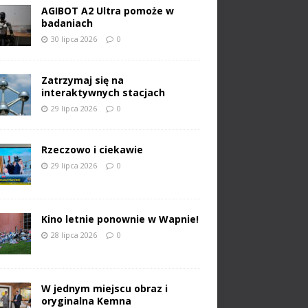
AGIBOT A2 Ultra pomoże w
badaniach
30 lipca 2026
0
Zatrzymaj się na
interaktywnych stacjach
29 lipca 2026
0
Rzeczowo i ciekawie
29 lipca 2026
0
Kino letnie ponownie w Wapnie!
28 lipca 2026
0
W jednym miejscu obraz i
oryginalna Kemna