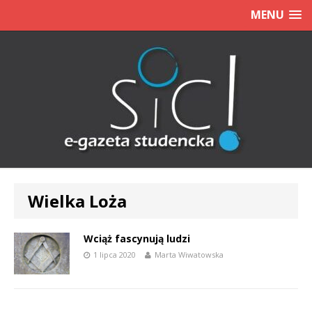
MENU
Wielka Loża
Wciąż fascynują ludzi
1 lipca 2020
Marta Wiwatowska