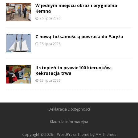
W jednym miejscu obraz i oryginalna
Kemna
26 lipca 2026
Z nową tożsamością powraca do Paryża
25 lipca 2026
II stopień to prawie100 kierunków.
Rekrutacja trwa
23 lipca 2026
Deklaracja Dostępności
Klauzula Informacyjna
Copyright © 2026 | WordPress Theme by
MH Themes