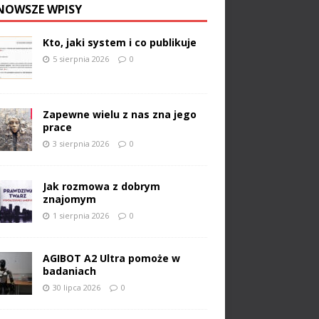
NOWSZE WPISY
Kto, jaki system i co publikuje
5 sierpnia 2026
0
Zapewne wielu z nas zna jego
prace
3 sierpnia 2026
0
Jak rozmowa z dobrym
znajomym
1 sierpnia 2026
0
AGIBOT A2 Ultra pomoże w
badaniach
30 lipca 2026
0