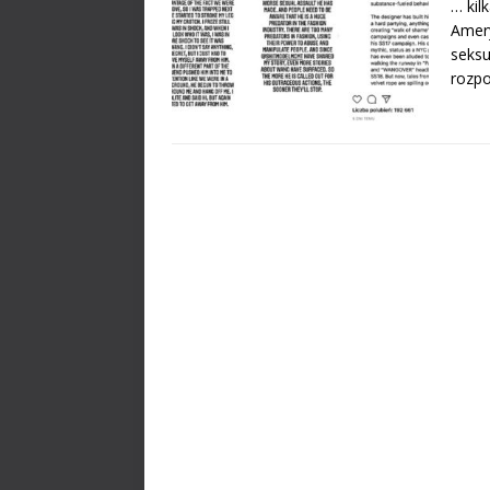
… kil
Amery
seksu
rozpo