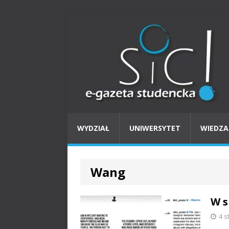
WYDZIAŁ
UNIWERSYTET
WIEDZA
Wang
W s
4 s