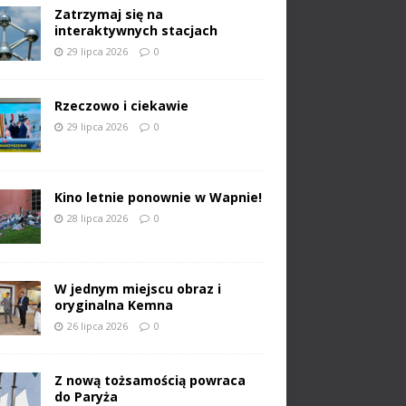
Zatrzymaj się na
interaktywnych stacjach
29 lipca 2026
0
Rzeczowo i ciekawie
29 lipca 2026
0
Kino letnie ponownie w Wapnie!
28 lipca 2026
0
W jednym miejscu obraz i
oryginalna Kemna
26 lipca 2026
0
Z nową tożsamością powraca
do Paryża