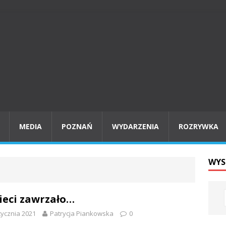
MEDIA
POZNAŃ
WYDARZENIA
ROZRYWKA
WYS
ieci zawrzało…
tycznia 2021
Patrycja Piankowska
0