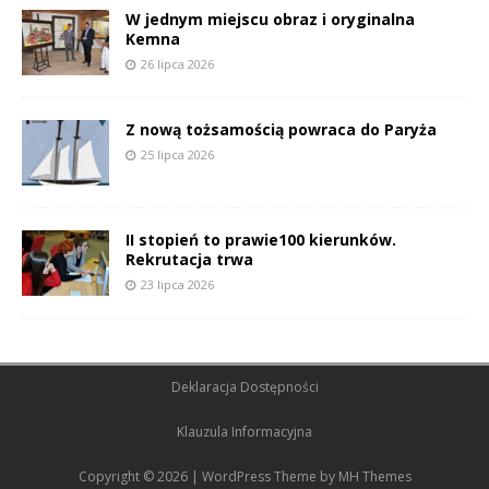
W jednym miejscu obraz i oryginalna
Kemna
26 lipca 2026
Z nową tożsamością powraca do Paryża
25 lipca 2026
II stopień to prawie100 kierunków.
Rekrutacja trwa
23 lipca 2026
Deklaracja Dostępności
Klauzula Informacyjna
Copyright © 2026 | WordPress Theme by
MH Themes