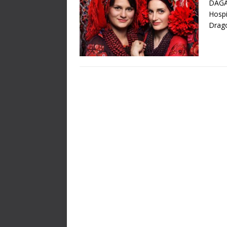
DAGAD
Hospi
Drago