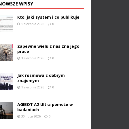
NOWSZE WPISY
Kto, jaki system i co publikuje
5 sierpnia 2026
0
Zapewne wielu z nas zna jego
prace
3 sierpnia 2026
0
Jak rozmowa z dobrym
znajomym
1 sierpnia 2026
0
AGIBOT A2 Ultra pomoże w
badaniach
30 lipca 2026
0