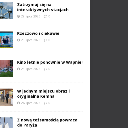
Zatrzymaj się na
interaktywnych stacjach
29 lipca 2026
0
Rzeczowo i ciekawie
29 lipca 2026
0
Kino letnie ponownie w Wapnie!
28 lipca 2026
0
W jednym miejscu obraz i
oryginalna Kemna
26 lipca 2026
0
Z nową tożsamością powraca
do Paryża