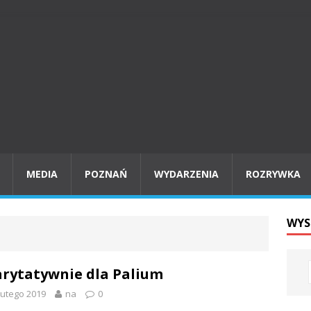
MEDIA
POZNAŃ
WYDARZENIA
ROZRYWKA
WYS
rytatywnie dla Palium
lutego 2019
na
0