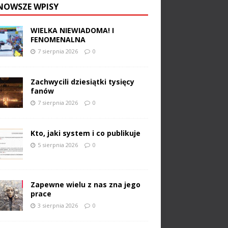
NOWSZE WPISY
WIELKA NIEWIADOMA! I
FENOMENALNA
7 sierpnia 2026
0
Zachwycili dziesiątki tysięcy
fanów
7 sierpnia 2026
0
Kto, jaki system i co publikuje
5 sierpnia 2026
0
Zapewne wielu z nas zna jego
prace
3 sierpnia 2026
0