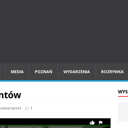
MEDIA
POZNAŃ
WYDARZENIA
ROZRYWKA
entów
WYS
niwersytet
1