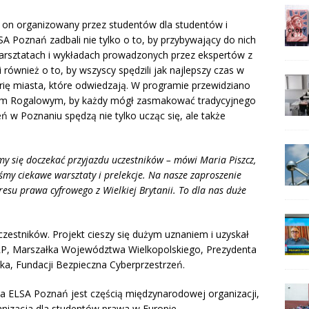
t on organizowany przez studentów dla studentów i
 Poznań zadbali nie tylko o to, by przybywający do nich
warsztatach i wykładach prowadzonych przez ekspertów z
i również o to, by wszyscy spędzili jak najlepszy czas w
torię miasta, które odwiedzają. W programie przewidziano
um Rogalowym, by każdy mógł zasmakować tradycyjnego
ń w Poznaniu spędzą nie tylko ucząc się, ale także
my się doczekać przyjazdu uczestników – mówi Maria Piszcz,
śmy ciekawe warsztaty i prelekcje. Na nasze zaproszenie
resu prawa cyfrowego z Wielkiej Brytanii. To dla nas duże
czestników. Projekt cieszy się dużym uznaniem i uzyskał
P, Marszałka Województwa Wielkopolskiego, Prezydenta
a, Fundacji Bezpieczna Cyberprzestrzeń.
a ELSA Poznań jest częścią międzynarodowej organizacji,
ganizacja dla studentów prawa w Europie.