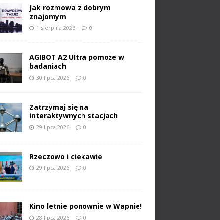
Jak rozmowa z dobrym
znajomym
1 sierpnia 2026
0
AGIBOT A2 Ultra pomoże w
badaniach
30 lipca 2026
0
Zatrzymaj się na
interaktywnych stacjach
29 lipca 2026
0
Rzeczowo i ciekawie
29 lipca 2026
0
Kino letnie ponownie w Wapnie!
28 lipca 2026
0