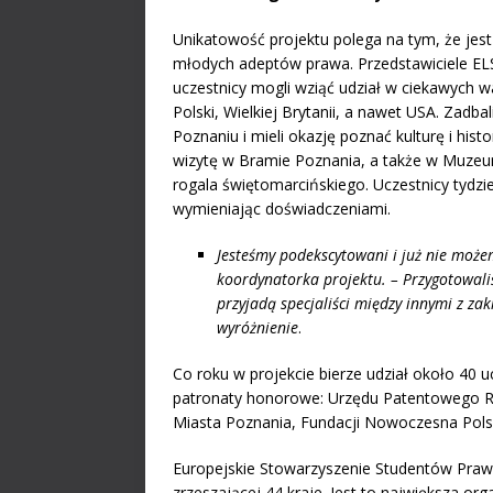
Unikatowość projektu polega na tym, że jes
młodych adeptów prawa. Przedstawiciele ELSA
uczestnicy mogli wziąć udział w ciekawych 
Polski, Wielkiej Brytanii, a nawet USA. Zadbal
Poznaniu i mieli okazję poznać kulturę i his
wizytę w Bramie Poznania, a także w Muze
rogala świętomarcińskiego. Uczestnicy tydzie
wymieniając doświadczeniami.
Jesteśmy podekscytowani i już nie może
koordynatorka projektu. – Przygotowali
przyjadą specjaliści między innymi z zak
wyróżnienie
.
Co roku w projekcie bierze udział około 40 u
patronaty honorowe: Urzędu Patentowego R
Miasta Poznania, Fundacji Nowoczesna Polsk
Europejskie Stowarzyszenie Studentów Praw
zrzeszającej 44 kraje. Jest to największa or