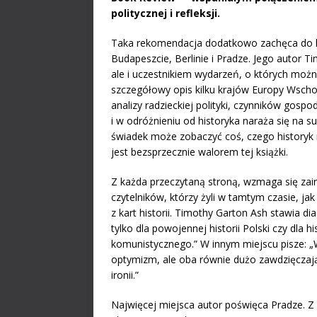
politycznej i refleksji.
Taka rekomendacja dodatkowo zachęca do le
Budapeszcie, Berlinie i Pradze. Jego autor
ale i uczestnikiem wydarzeń, o których można 
szczegółowy opis kilku krajów Europy Wscho
analizy radzieckiej polityki, czynników gospo
i w odróżnieniu od historyka naraża się na su
świadek może zobaczyć coś, czego historyk 
jest bezsprzecznie walorem tej książki.
Z każda przeczytaną stroną, wzmaga się zain
czytelników, którzy żyli w tamtym czasie, ja
z kart historii. Timothy Garton Ash stawia d
tylko dla powojennej historii Polski czy dla h
komunistycznego.” W innym miejscu pisze: „W
optymizm, ale oba równie dużo zawdzięcza
ironii.”
Najwięcej miejsca autor poświęca Pradze. Z wi