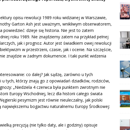
ktury opisu rewolucji 1989 roku widzianej w Warszawie,
 Timothy Garton Ash jest uważnym, wnikliwym obserwatorem,
powiedzieć: dzieje się historia. Nie jest to zatem
dniej roku 1989. Nie znajdziemy zatem na przykład pełnej
darczych, jak i prognoz. Autor jest świadkiem owej rewolucji
biektywizm w przestrzeni, czasie, jak i ocenie. Na szczęście,
nie znajdzie w żadnym dokumencie. I taki punkt widzenia
teresowanie: co dalej? Jak sądzę, zarówno u tych
k i u tych, którzy znają go z opowiadań dziadków, rodziców,
iagnozy: „Niedziela 4 czerwca była punktem zwrotnym nie
istorii Europy Wschodniej, lecz dla historii całego świata
ęgierski pesymizm jest równie nieuleczalny, jak polski
ją największemu bogactwu naturalnemu Europy Środkowej:
elką precyzją (nie tylko daty, ale i godziny) opisuje