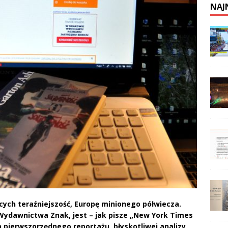
NAJ
cych teraźniejszość, Europę minionego półwiecza.
ydawnictwa Znak, jest – jak pisze „New York Times
pierwszorzędnego reportażu, błyskotliwej analizy