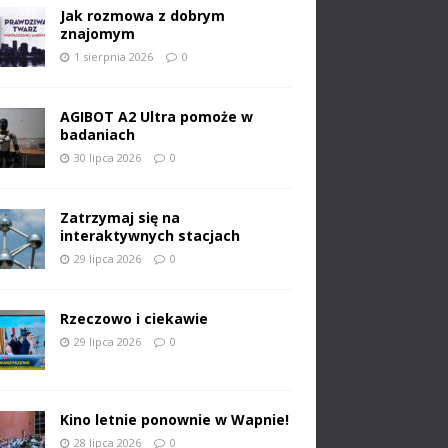
Jak rozmowa z dobrym
znajomym
1 sierpnia 2026
0
AGIBOT A2 Ultra pomoże w
badaniach
30 lipca 2026
0
Zatrzymaj się na
interaktywnych stacjach
29 lipca 2026
0
Rzeczowo i ciekawie
29 lipca 2026
0
Kino letnie ponownie w Wapnie!
28 lipca 2026
0