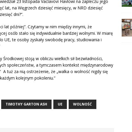
iedział 23 listopada Vaclavovi Havlowi na zapleczu jego
ęć lat, na Węgrzech dziesięć miesięcy, w NRD dziesięć
esięć dni?”.
ści lat później”. Czytamy w nim między innymi, że
ej osób stało się indywidualnie bardziej wolnymi. W miarę
y do UE, te osoby zyskały swobodę pracy, studiowania i
”
 Środkowej stoją w obliczu wielkich sił bezwładności,
 całych społeczeństw, a tymczasem kontekst międzynarodowy
” A tuż za nią ostrzeżenie, że „walka o wolność nigdy się
 każdym kolejnym pokoleniu.”
TIMOTHY GARTON ASH
UE
WOLNOŚĆ