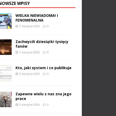
NOWSZE WPISY
WIELKA NIEWIADOMA! I
FENOMENALNA
7 sierpnia 2026
0
Zachwycili dziesiątki tysięcy
fanów
7 sierpnia 2026
0
Kto, jaki system i co publikuje
5 sierpnia 2026
0
Zapewne wielu z nas zna jego
prace
3 sierpnia 2026
0