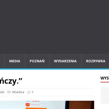
MEDIA
POZNAŃ
WYDARZENIA
ROZRYWKA
ńczy.”
WYS
cki
Wiedza
1