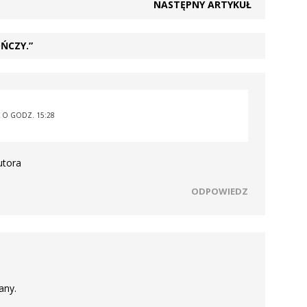
NASTĘPNY ARTYKUŁ
OŃCZY.”
9 O GODZ. 15:28
utora
ODPOWIEDZ
any.