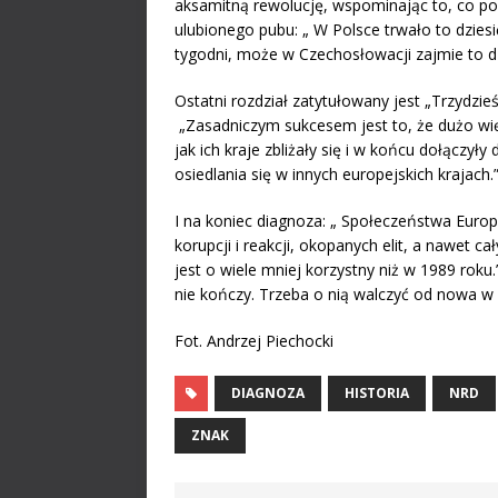
aksamitną rewolucję, wspominając to, co pow
ulubionego pubu: „ W Polsce trwało to dziesi
tygodni, może w Czechosłowacji zajmie to dzi
Ostatni rozdział zatytułowany jest „Trzydzie
„Zasadniczym sukcesem jest to, że dużo więc
jak ich kraje zbliżały się i w końcu dołączył
osiedlania się w innych europejskich krajach.
I na koniec diagnoza: „ Społeczeństwa Europy
korupcji i reakcji, okopanych elit, a nawet
jest o wiele mniej korzystny niż w 1989 roku.
nie kończy. Trzeba o nią walczyć od nowa w
Fot. Andrzej Piechocki
DIAGNOZA
HISTORIA
NRD
ZNAK