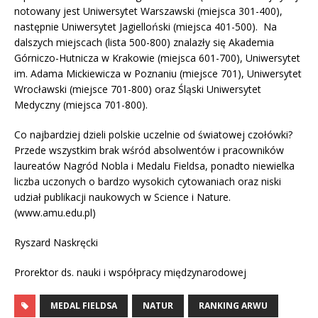
notowany jest Uniwersytet Warszawski (miejsca 301-400),
następnie Uniwersytet Jagielloński (miejsca 401-500). Na
dalszych miejscach (lista 500-800) znalazły się Akademia
Górniczo-Hutnicza w Krakowie (miejsca 601-700), Uniwersytet
im. Adama Mickiewicza w Poznaniu (miejsce 701), Uniwersytet
Wrocławski (miejsce 701-800) oraz Śląski Uniwersytet
Medyczny (miejsca 701-800).
Co najbardziej dzieli polskie uczelnie od światowej czołówki?
Przede wszystkim brak wśród absolwentów i pracowników
laureatów Nagród Nobla i Medalu Fieldsa, ponadto niewielka
liczba uczonych o bardzo wysokich cytowaniach oraz niski
udział publikacji naukowych w Science i Nature.
(www.amu.edu.pl)
Ryszard Naskręcki
Prorektor ds. nauki i współpracy międzynarodowej
MEDAL FIELDSA
NATUR
RANKING ARWU