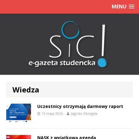
MENU
Wiedza
Uczestnicy otrzymają darmowy raport
15 maja 2026
Jagoda Obiegała
NASK z wyjątkową agendą