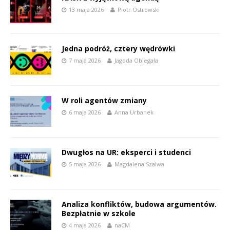
13 maja 2026
Piotr Ostrowski
Jedna podróż, cztery wędrówki
7 maja 2026
Jagoda Obiegała
W roli agentów zmiany
6 maja 2026
Anna Urbanek
Dwugłos na UR: eksperci i studenci
5 maja 2026
Magdalena Szalwa
Analiza konfliktów, budowa argumentów.
Bezpłatnie w szkole
4 maja 2026
naCM