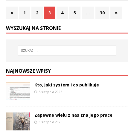
«
1
2
3
4
5
…
30
»
WYSZUKAJ NA STRONIE
NAJNOWSZE WPISY
Kto, jaki system i co publikuje
5 sierpnia 2026
Zapewne wielu z nas zna jego prace
3 sierpnia 2026