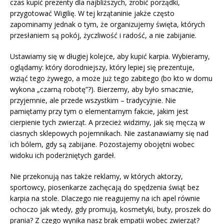
czas kupić prezenty dla najbliższych, zrobić porządki,
przygotować Wigilię. W tej krzątaninie jakże często
zapominamy jednak o tym, że organizujemy święta, których
przesłaniem są pokój, życzliwość i radość, a nie zabijanie.
Ustawiamy się w długiej kolejce, aby kupić karpia. Wybieramy,
oglądamy: który dorodniejszy, który lepiej się prezentuje,
wziąć tego żywego, a może już tego zabitego (bo kto w domu
wykona „czarną robotę”?). Bierzemy, aby było smacznie,
przyjemnie, ale przede wszystkim – tradycyjnie. Nie
pamiętamy przy tym o elementarnym fakcie, jakim jest
cierpienie tych zwierząt. A przecież widzimy, jak się męczą w
ciasnych sklepowych pojemnikach. Nie zastanawiamy się nad
ich bólem, gdy są zabijane. Pozostajemy obojętni wobec
widoku ich poderżniętych gardeł.
Nie przekonują nas także reklamy, w których aktorzy,
sportowcy, piosenkarze zachęcają do spędzenia świąt bez
karpia na stole. Dlaczego nie reagujemy na ich apel równie
ochoczo jak wtedy, gdy promują, kosmetyki, buty, proszek do
prania? Z czego wynika nasz brak empatii wobec zwierząt?