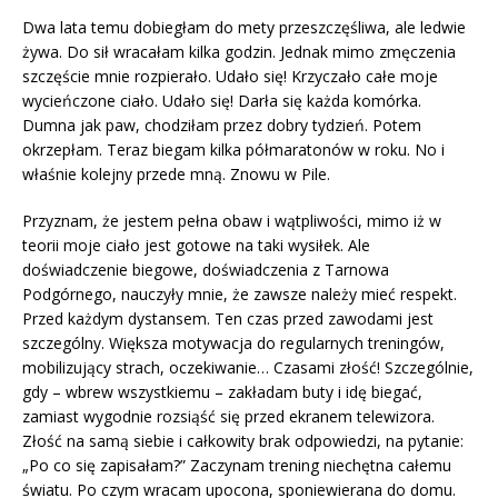
Dwa lata temu dobiegłam do mety przeszczęśliwa, ale ledwie
żywa. Do sił wracałam kilka godzin. Jednak mimo zmęczenia
szczęście mnie rozpierało. Udało się! Krzyczało całe moje
wycieńczone ciało. Udało się! Darła się każda komórka.
Dumna jak paw, chodziłam przez dobry tydzień. Potem
okrzepłam. Teraz biegam kilka półmaratonów w roku. No i
właśnie kolejny przede mną. Znowu w Pile.
Przyznam, że jestem pełna obaw i wątpliwości, mimo iż w
teorii moje ciało jest gotowe na taki wysiłek. Ale
doświadczenie biegowe, doświadczenia z Tarnowa
Podgórnego, nauczyły mnie, że zawsze należy mieć respekt.
Przed każdym dystansem. Ten czas przed zawodami jest
szczególny. Większa motywacja do regularnych treningów,
mobilizujący strach, oczekiwanie… Czasami złość! Szczególnie,
gdy – wbrew wszystkiemu – zakładam buty i idę biegać,
zamiast wygodnie rozsiąść się przed ekranem telewizora.
Złość na samą siebie i całkowity brak odpowiedzi, na pytanie:
„Po co się zapisałam?” Zaczynam trening niechętna całemu
światu. Po czym wracam upocona, sponiewierana do domu.