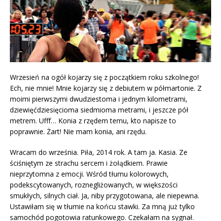
Wrzesień na ogół kojarzy się z początkiem roku szkolnego!
Ech, nie mnie! Mnie kojarzy się z debiutem w półmartonie. Z
moimi pierwszymi dwudziestoma i jednym kilometrami,
dziewięćdziesięcioma siedmioma metrami, i jeszcze pół
metrem. Ufff… Konia z rzędem temu, kto napisze to
poprawnie. Żart! Nie mam konia, ani rzędu.
Wracam do września. Piła, 2014 rok. A tam ja. Kasia. Ze
ściśniętym ze strachu sercem i żołądkiem. Prawie
nieprzytomna z emocji. Wśród tłumu kolorowych,
podekscytowanych, roznegliżowanych, w większości
smukłych, silnych ciał. Ja, niby przygotowana, ale niepewna.
Ustawiłam się w tłumie na końcu stawki. Za mną już tylko
samochód pogotowia ratunkowego. Czekałam na sygnał.