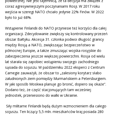
powietrznej. Nie jest tajemnicą, że ta decyzja ma związek z
coraz agresywniejszymi poczynaniami Rosji. W 2017 roku
wejścia w szeregi NATO chciało jedynie 22% Finów. W 2022
było to już 68%.
Wstąpienie Finlandii do NATO przyniesie też korzyści dla całej
organizacji. Zdecydowanie zwiększy się kontrolowany przezeń
obszar Bałtyku. Akcesja 31. członka podwoi długość granicy
między Rosją a NATO, zwiększając bezpieczeństwo w
północnej Europie, a także zmuszając wojska rosyjskie do
zabezpieczenia jeszcze większej powierzchni. Rosja od wielu
lat starała się zapobiec wstąpieniu swojego zachodniego
sąsiada do sojuszu. W październiku 2022 eksperci z Centrum
Carnegie zauważyli, że obszar to „zalesiony korytarz słabo
zaludnionych ziem pomiędzy Murmańskiem a Petersburgiem.
W jaki sposób Moskwa planuje go bronić, dopiero się okaże”.
Dodano też, że część stacjonujących tam wcześniej
jednostek, przeniesiono do walki w Ukrainie.
Siły militarne Finlandii będą dużym wzmocnieniem dla całego
sojuszu. Ten liczący 5,5 mln. mieszkańców kraj posiada 280