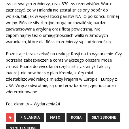
tys aktywnych żołnierzy, oraz 870 tys rezerwistów. Warto
zaznaczyć, że w Finlandii nie został zniesiony pobór do
wojska, tak jak w większości państw NATO po końcu zimnej
wojny. Fińskie siły zbrojne mogą pochwalić się bardzo
zaawansowaną artylerią oraz flotą powietrzną. Nie
zapominajmy też o umiejętnościach walki w zimowych
warunkach, które dla fińskich żołnierzy są codziennością.
Pozostaje teraz czekać na reakcję Rosji na to wydarzenie. Czy
potrzeba zabezpieczenia coraz większego obszaru może
zmusić Putina do wycofania części sił z Ukrainy? Tak czy
inaczej, nie powiódł się plan Kremla, który miał
zdestabilizować relacje między krajami w Europie i Europy z
USA. Wręcz odwrotnie, są one teraz bardziej zjednoczone i
zdeterminowane.
Fot. ekran tv – Wydarzenia24
FINLANDIA
NATO
ROSJA
SIŁY ZBROJNE
STOLTENBERG