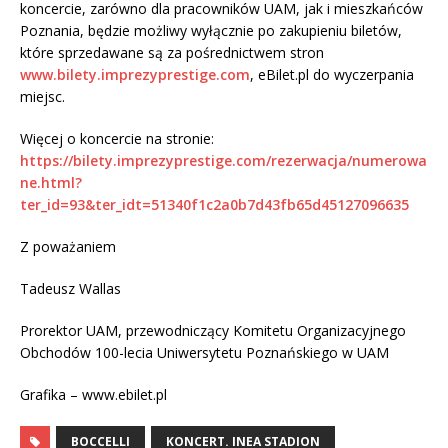
koncercie, zarówno dla pracowników UAM, jak i mieszkańców
Poznania, będzie możliwy wyłącznie po zakupieniu biletów,
które sprzedawane są za pośrednictwem stron
www.bilety.imprezyprestige.com
, eBilet.pl do wyczerpania
miejsc.
Więcej o koncercie na stronie:
https://bilety.imprezyprestige.com/rezerwacja/numerowa
ne.html?
ter_id=93&ter_idt=51340f1c2a0b7d43fb65d45127096635
Z poważaniem
Tadeusz Wallas
Prorektor UAM, przewodniczący Komitetu Organizacyjnego
Obchodów 100-lecia Uniwersytetu Poznańskiego w UAM
Grafika – www.ebilet.pl
BOCCELLI
KONCERT. INEA STADION