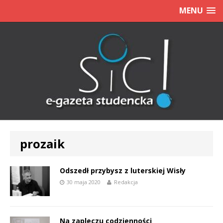
MENU
prozaik
Odszedł przybysz z luterskiej Wisły
30 maja 2020
Redakcja
Na zapleczu codzienności