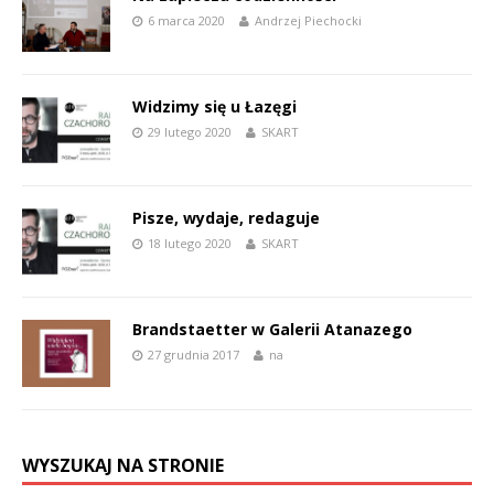
6 marca 2020
Andrzej Piechocki
Widzimy się u Łazęgi
29 lutego 2020
SKART
Pisze, wydaje, redaguje
18 lutego 2020
SKART
Brandstaetter w Galerii Atanazego
27 grudnia 2017
na
WYSZUKAJ NA STRONIE