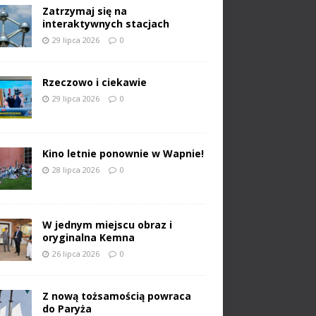
Zatrzymaj się na
interaktywnych stacjach
29 lipca 2026
0
Rzeczowo i ciekawie
29 lipca 2026
0
Kino letnie ponownie w Wapnie!
28 lipca 2026
0
W jednym miejscu obraz i
oryginalna Kemna
26 lipca 2026
0
Z nową tożsamością powraca
do Paryża