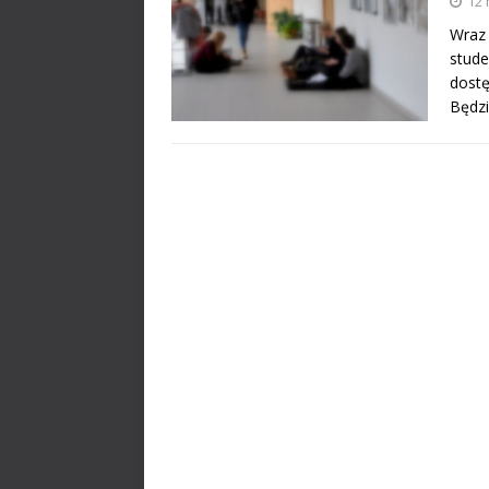
12 
Wraz
stude
dostę
Będz