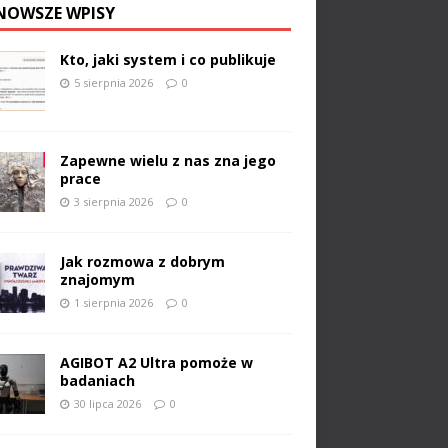
NOWSZE WPISY
Kto, jaki system i co publikuje
5 sierpnia 2026
0
Zapewne wielu z nas zna jego
prace
3 sierpnia 2026
0
Jak rozmowa z dobrym
znajomym
1 sierpnia 2026
0
AGIBOT A2 Ultra pomoże w
badaniach
30 lipca 2026
0