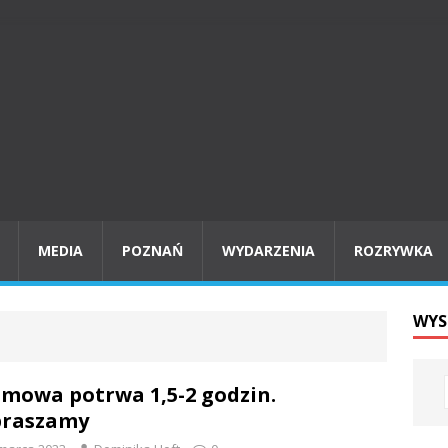
MEDIA
POZNAŃ
WYDARZENIA
ROZRYWKA
WYS
mowa potrwa 1,5-2 godzin.
praszamy