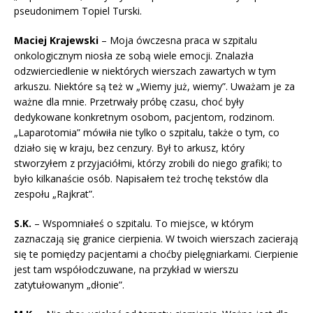
pseudonimem Topiel Turski.
Maciej Krajewski
– Moja ówczesna praca w szpitalu
onkologicznym niosła ze sobą wiele emocji. Znalazła
odzwierciedlenie w niektórych wierszach zawartych w tym
arkuszu. Niektóre są też w „Wiemy już, wiemy”. Uważam je za
ważne dla mnie. Przetrwały próbę czasu, choć były
dedykowane konkretnym osobom, pacjentom, rodzinom.
„Laparotomia” mówiła nie tylko o szpitalu, także o tym, co
działo się w kraju, bez cenzury. Był to arkusz, który
stworzyłem z przyjaciółmi, którzy zrobili do niego grafiki; to
było kilkanaście osób. Napisałem też trochę tekstów dla
zespołu „Rajkrat”.
S.K.
– Wspomniałeś o szpitalu. To miejsce, w którym
zaznaczają się granice cierpienia. W twoich wierszach zacierają
się te pomiędzy pacjentami a choćby pielęgniarkami. Cierpienie
jest tam współodczuwane, na przykład w wierszu
zatytułowanym „dłonie”.