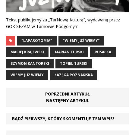
Tekst publikujemy za „TarNową Kulturą”, wydawaną przez
GOK SEZAM w Tarnowie Podgórnym.
"LAPAROTOMIA"
"WIEMY JUŻ WIEMY"
MACIEJ KRAJEWSKI
MARIAN TURSKI
RUSAŁKA
SZYMON KANTORSKI
TOPIEL TURSKI
WIEMY JUŻ WIEMY
ŁAZĘGA POZNAŃSKA
POPRZEDNI ARTYKUŁ
NASTĘPNY ARTYKUŁ
BĄDŹ PIERWSZY, KTÓRY SKOMENTUJE TEN WPIS!