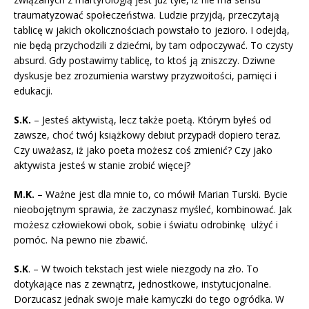
traumatyzować społeczeństwa. Ludzie przyjdą, przeczytają
tablicę w jakich okolicznościach powstało to jezioro. I odejdą,
nie będą przychodzili z dziećmi, by tam odpoczywać. To czysty
absurd. Gdy postawimy tablicę, to ktoś ją zniszczy. Dziwne
dyskusje bez zrozumienia warstwy przyzwoitości, pamięci i
edukacji.
S.K.
– Jesteś aktywistą, lecz także poetą. Którym byłeś od
zawsze, choć twój książkowy debiut przypadł dopiero teraz.
Czy uważasz, iż jako poeta możesz coś zmienić? Czy jako
aktywista jesteś w stanie zrobić więcej?
M.K.
– Ważne jest dla mnie to, co mówił Marian Turski. Bycie
nieobojętnym sprawia, że zaczynasz myśleć, kombinować. Jak
możesz człowiekowi obok, sobie i światu odrobinkę ulżyć i
pomóc. Na pewno nie zbawić.
S.K
. – W twoich tekstach jest wiele niezgody na zło. To
dotykające nas z zewnątrz, jednostkowe, instytucjonalne.
Dorzucasz jednak swoje małe kamyczki do tego ogródka. W