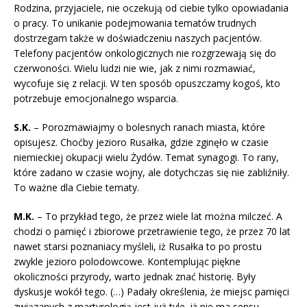
Rodzina, przyjaciele, nie oczekują od ciebie tylko opowiadania
o pracy. To unikanie podejmowania tematów trudnych
dostrzegam także w doświadczeniu naszych pacjentów.
Telefony pacjentów onkologicznych nie rozgrzewają się do
czerwoności. Wielu ludzi nie wie, jak z nimi rozmawiać,
wycofuje się z relacji. W ten sposób opuszczamy kogoś, kto
potrzebuje emocjonalnego wsparcia.
S.K.
– Porozmawiajmy o bolesnych ranach miasta, które
opisujesz. Choćby jezioro Rusałka, gdzie zginęło w czasie
niemieckiej okupacji wielu Żydów. Temat synagogi. To rany,
które zadano w czasie wojny, ale dotychczas się nie zabliźniły.
To ważne dla Ciebie tematy.
M.K.
– To przykład tego, że przez wiele lat można milczeć. A
chodzi o pamięć i zbiorowe przetrawienie tego, że przez 70 lat
nawet starsi poznaniacy myśleli, iż Rusałka to po prostu
zwykle jezioro polodowcowe. Kontemplując piękne
okoliczności przyrody, warto jednak znać historię. Były
dyskusje wokół tego. (…) Padały określenia, że miejsc pamięci
związanych z martyrologią jest już tyle, iż nie ma sensu