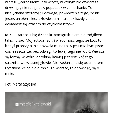
wierszu „Zdradziłem”, czy w tym, w którym nie otwierasz
drzwi, gdy nie reagujesz, popadasz w zaniechanie. To
niesłychana szczerość i odwaga, powiedzenia tego, że nie
jesteś aniołem, lecz człowiekiem. I tak, jak każdy z nas,
dokładasz się czasem do czynienia krzywd.
M.K.
– Bardzo lubię dzienniki, pamiętniki. Sam nie mógłbym
takich pisać. Mój autocenzor, świadomość tego, że ktoś to
kiedyś przeczyta, nie pozwala mi na to. A jeśli miałbym pisać
coś nieszczerze, bez odwagi, to lepiej tego nie robić. Wiersze
są formą, w której odrobinę łatwiej jest oszukać tego
strażnika we własnej głowie. Nie zasłaniając się podmiotem
lirycznym. Że to nie o mnie. Te wiersze, ta opowieść, są o
mnie.
Fot. Marta Szyszka