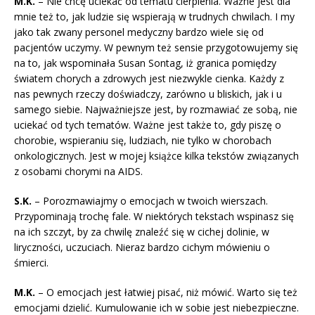
M.K.
– Nie chcę uciekać od tematu cierpienia. Ważne jest dla
mnie też to, jak ludzie się wspierają w trudnych chwilach. I my
jako tak zwany personel medyczny bardzo wiele się od
pacjentów uczymy. W pewnym też sensie przygotowujemy się
na to, jak wspominała Susan Sontag, iż granica pomiędzy
światem chorych a zdrowych jest niezwykle cienka. Każdy z
nas pewnych rzeczy doświadczy, zarówno u bliskich, jak i u
samego siebie. Najważniejsze jest, by rozmawiać ze sobą, nie
uciekać od tych tematów. Ważne jest także to, gdy piszę o
chorobie, wspieraniu się, ludziach, nie tylko w chorobach
onkologicznych. Jest w mojej książce kilka tekstów związanych
z osobami chorymi na AIDS.
S.K.
– Porozmawiajmy o emocjach w twoich wierszach.
Przypominają trochę fale. W niektórych tekstach wspinasz się
na ich szczyt, by za chwilę znaleźć się w cichej dolinie, w
liryczności, uczuciach. Nieraz bardzo cichym mówieniu o
śmierci.
M.K.
– O emocjach jest łatwiej pisać, niż mówić. Warto się też
emocjami dzielić. Kumulowanie ich w sobie jest niebezpieczne.