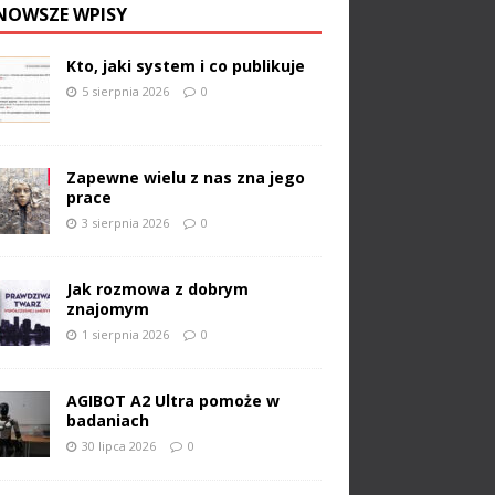
NOWSZE WPISY
Kto, jaki system i co publikuje
5 sierpnia 2026
0
Zapewne wielu z nas zna jego
prace
3 sierpnia 2026
0
Jak rozmowa z dobrym
znajomym
1 sierpnia 2026
0
AGIBOT A2 Ultra pomoże w
badaniach
30 lipca 2026
0