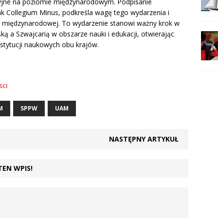
cyjne na poziomie międzynarodowym. Podpisanie
 Collegium Minus, podkreśla wagę tego wydarzenia i
 międzynarodowej. To wydarzenie stanowi ważny krok w
ką a Szwajcarią w obszarze nauki i edukacji, otwierając
stytucji naukowych obu krajów.
sci
M
SPPW
UAM
NASTĘPNY ARTYKUŁ
TEN WPIS!