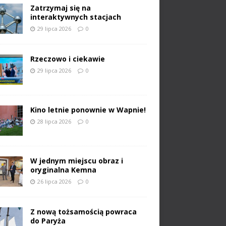
Zatrzymaj się na
interaktywnych stacjach
29 lipca 2026
0
Rzeczowo i ciekawie
29 lipca 2026
0
Kino letnie ponownie w Wapnie!
28 lipca 2026
0
W jednym miejscu obraz i
oryginalna Kemna
26 lipca 2026
0
Z nową tożsamością powraca
do Paryża