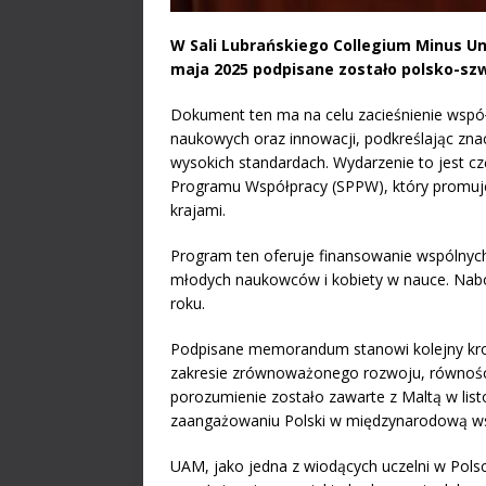
W Sali Lubrańskiego Collegium Minus U
maja 2025 podpisane zostało polsko-s
Dokument ten ma na celu zacieśnienie wspó
naukowych oraz innowacji, podkreślając zn
wysokich standardach. Wydarzenie to jest c
Programu Współpracy (SPPW), który promuj
krajami.
Program ten oferuje finansowanie wspólnyc
młodych naukowców i kobiety w nauce. Nab
roku.
Podpisane memorandum stanowi kolejny krok
zakresie zrównoważonego rozwoju, równości 
porozumienie zostało zawarte z Maltą w lis
zaangażowaniu Polski w międzynarodową ws
UAM, jako jedna z wiodących uczelni w Polsce