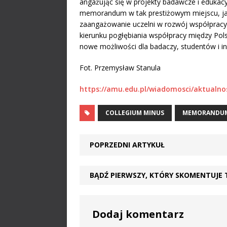
angażując się w projekty badawcze i eduka
memorandum w tak prestiżowym miejscu, jak
zaangażowanie uczelni w rozwój współpracy
kierunku pogłębiania współpracy między Pols
nowe możliwości dla badaczy, studentów i in
Fot. Przemysław Stanula
https://amu.edu.pl/wiadomosci/aktualno
COLLEGIUM MINUS
MEMORANDU
POPRZEDNI ARTYKUŁ
BĄDŹ PIERWSZY, KTÓRY SKOMENTUJE 
Dodaj komentarz