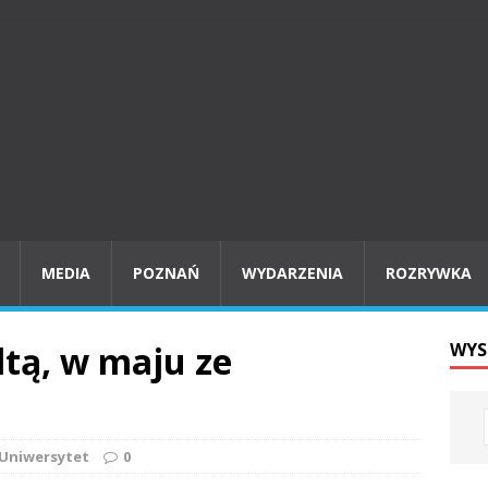
MEDIA
POZNAŃ
WYDARZENIA
ROZRYWKA
ltą, w maju ze
WYS
Uniwersytet
0