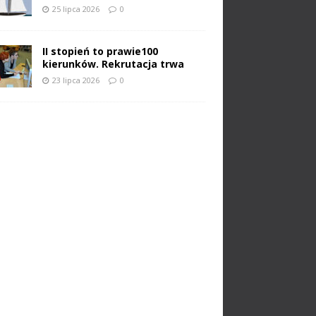
25 lipca 2026
0
II stopień to prawie100
kierunków. Rekrutacja trwa
23 lipca 2026
0