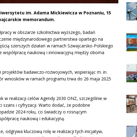
niwersytetu im. Adama Mickiewicza w Poznaniu, 15
zwajcarskie memorandum.
łpracy w obszarze szkolnictwa wyższego, badań
aczenie międzynarodowego partnerstwa opartego na
zęścią szerszych działań w ramach Szwajcarsko-Polskiego
e współpracę naukową i innowacyjną między oboma
h projektów badawczo-rozwojowych, wspierając m. in.
ór wniosków w ramach programu trwa do 26 maja 2025
 w realizacji celów Agendy 2030 ONZ, szczególnie w
szans i cyfryzacji. Warto dodać, że podobne
topadzie 2024 roku, co świadczy o rosnącym
półpracę naukową i edukacyjną.
, odgrywa kluczową rolę w realizacji tych inicjatyw,