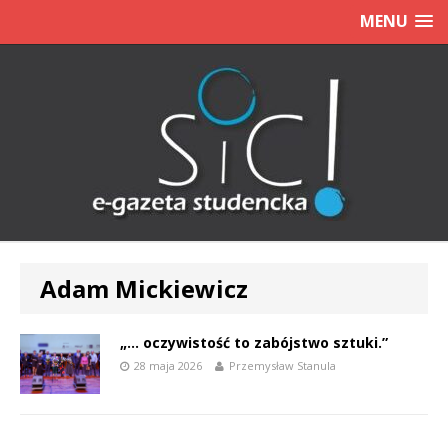
MENU
Adam Mickiewicz
„… oczywistość to zabójstwo sztuki.”
28 maja 2026
Przemysław Stanula