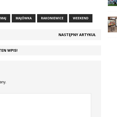
MAJ
MAJÓWKA
RAKONIEWICE
WEEKEND
NASTĘPNY ARTYKUŁ
TEN WPIS!
any.