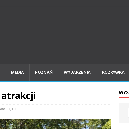
MEDIA
POZNAŃ
WYDARZENIA
ROZRYWKA
 atrakcji
WYS
owo
0