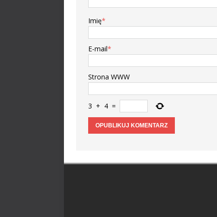
Imię
*
E-mail
*
Strona WWW
3
+
4
=