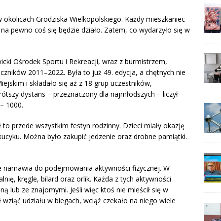
w okolicach Grodziska Wielkopolskiego. Każdy mieszkaniec
 na pewno coś się będzie działo. Zatem, co wydarzyło się w
icki Ośrodek Sportu i Rekreacji, wraz z burmistrzem,
roczników 2011–2022. Była to już 49. edycja, a chętnych nie
ejskim i składało się aż z 18 grup uczestników,
rótszy dystans – przeznaczony dla najmłodszych – liczył
 – 1000.
ł to przede wszystkim festyn rodzinny. Dzieci miały okazję
kucyku. Można było zakupić jedzenie oraz drobne pamiątki.
ale namawia do podejmowania aktywności fizycznej. W
ę, kręgle, bilard oraz orlik. Każda z tych aktywności
ą lub ze znajomymi. Jeśli więc ktoś nie mieścił się w
ziąć udziału w biegach, wciąż czekało na niego wiele