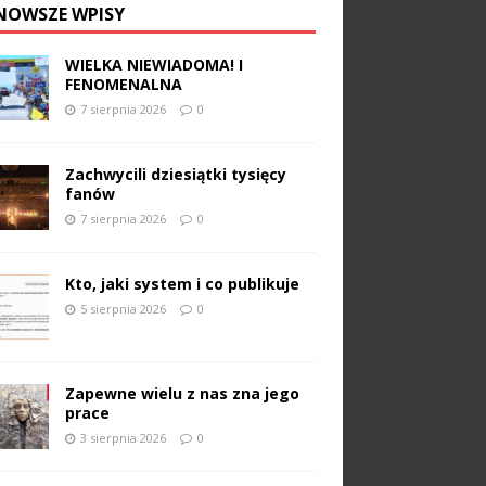
NOWSZE WPISY
WIELKA NIEWIADOMA! I
FENOMENALNA
7 sierpnia 2026
0
Zachwycili dziesiątki tysięcy
fanów
7 sierpnia 2026
0
Kto, jaki system i co publikuje
5 sierpnia 2026
0
Zapewne wielu z nas zna jego
prace
3 sierpnia 2026
0