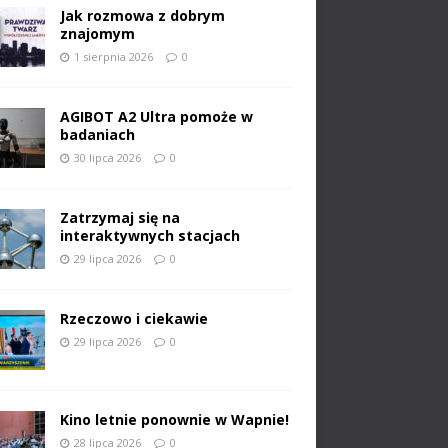
Jak rozmowa z dobrym
znajomym
1 sierpnia 2026
0
AGIBOT A2 Ultra pomoże w
badaniach
30 lipca 2026
0
Zatrzymaj się na
interaktywnych stacjach
29 lipca 2026
0
Rzeczowo i ciekawie
29 lipca 2026
0
Kino letnie ponownie w Wapnie!
28 lipca 2026
0