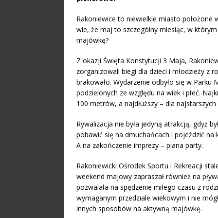
Rakoniewice to niewielkie miasto położone 
wie, że maj to szczególny miesiąc, w którym
majówkę?
Z okazji Święta Konstytucji 3 Maja, Rakoniew
zorganizowali biegi dla dzieci i młodzieży z 
brakowało. Wydarzenie odbyło się w Parku Mi
podzielonych ze względu na wiek i płeć. Najk
100 metrów, a najdłuższy – dla najstarszych
Rywalizacja nie była jedyną atrakcją, gdyż by
pobawić się na dmuchańcach i pojeździć na 
A na zakończenie imprezy – piana party.
Rakoniewicki Ośrodek Sportu i Rekreacji st
weekend majowy zapraszał również na pływalni
pozwalała na spędzenie miłego czasu z rodzin
wymaganym przedziale wiekowym i nie mógł w
innych sposobów na aktywną majówkę.