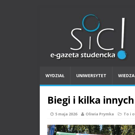
WYDZIAŁ
UNIWERSYTET
WIEDZA
Biegi i kilka innych
5 maja 2026
Oliwia Prymka
To i 